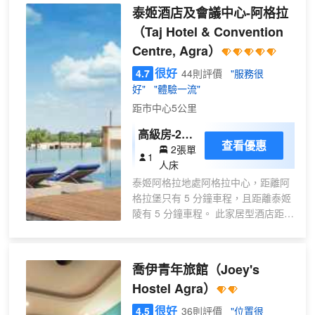
您可充分利用室內游泳池等度假設
存放筆記本電腦的保險箱和書桌。
泰姬酒店及會議中心-阿格拉
施，或者到屋頂露台和花園欣賞美
（Taj Hotel & Convention
景。此酒店的其他特色包括免費
Centre, Agra）
WiFi、禮賓服務和野餐區。住客可乘
坐收費班車遊覽周邊地區，班車運行
很好
4.7
44則評價
"服務很
範圍達 7 公里。 酒店設有 2 間餐
好"
"體驗一流"
廳，您不妨選擇到Taj Jharokha-
距市中心5公里
Rooftop享用印度菜，也可以待在房
間裏，享受 24 小時送餐服務。此外
高級房-2張
咖啡館還供應美味點心。每天 07:00
查看優惠
2張單
單人床
1
至 10:30 提供收費的自助式早餐。 特
人床
色服務/設施包括商務中心、快速退房
泰姬阿格拉地處阿格拉中心，距離阿
和大堂免費報紙。住客可付費乘坐24
格拉堡只有 5 分鐘車程，且距離泰姬
小時往返機場班車和火車站接車服
陵有 5 分鐘車程。 此家居型酒店距離
務。 有 36 間空調客房提供迷你吧和
薩達爾巴扎爾 3.6 英里（5.9 公
等離子電視；您定能在旅途中找到家
里），距離賈瑪清真寺 3.7 英里（6
的舒適。您的精選舒適床墊卧床備有
公里）。 您可到 SPA 慰勞一下自
高檔床上用品。提供免費無線網絡，
喬伊青年旅館
（Joey's
己，這裏提供按摩和身體護理。如果
方便您與朋友保持聯繫；衞星頻道可
Hostel Agra）
想要休閒地度假，可好好利用健身俱
滿足您的娛樂需求。私人浴室提供名
樂部和室外游泳池。此藝術裝飾風格
很好
4.5
36則評價
"位置很
牌洗護用品和拖鞋。