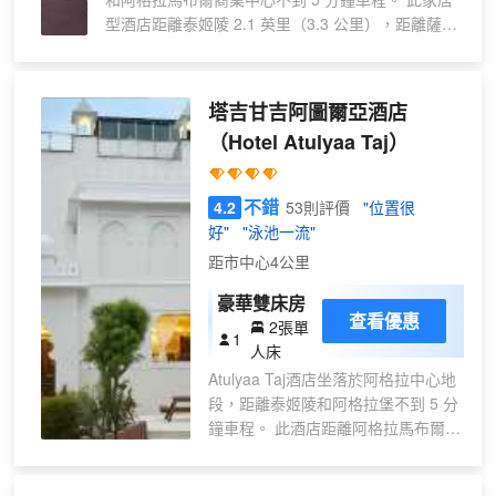
型酒店距離泰姬陵 2.1 英里（3.3 公里），距離薩達
爾巴扎爾 3.3 英里（5.4 公里）。 您可抽空慰勞一下
自己，享受一下全方位服務的 SPA。如果想要休閒地
度假，可好好利用24 小時健身俱樂部、室外游泳池
塔吉甘吉阿圖爾亞酒店
和蒸汽浴室。此酒店的其他設施包括禮賓服務、保姆
（Hotel Atulyaa Taj）
服務（收費）和禮品店/報攤。住客可搭乘收費區內
班車前往附近目的地。 酒店設有 2 間餐廳，您不妨
選擇到Indian Speciality享用印度菜，也可以待在房
不錯
4.2
53則評價
"位置很
間裏，享受 24 小時送餐服務。此外咖啡館還供應美
好"
"泳池一流"
味點心。在忙碌的一天後，不妨去酒吧/酒廊輕鬆一
距市中心4公里
下。自助式早餐（收費）供應時間為：週一至週五
06:30 至 10:30，週末 06:30 至 11:00。 特色服務/
豪華雙床房
設施包括免費高速有線上網、24 小時商務中心和快
查看優惠
2張單
1
速退房。計劃在阿格拉舉辦活動？這家酒店擁有 509
人床
平方米（5478 平方英尺）的空間，包括會議中心和
Atulyaa Taj酒店坐落於阿格拉中心地
會議室。酒店設有收費的24 小時往返機場班車，此
段，距離泰姬陵和阿格拉堡不到 5 分
外還提供免費代客停車。 有 104 間客房提供冰箱和
鐘車程。 此酒店距離阿格拉馬布爾商
LED 電視；您定能在旅途中找到家的舒適。提供收
業中心 2.7 英里（4.3 公里），距離
費無線網絡，方便您與朋友保持聯繫。私人浴室提供
賈瑪清真寺 2.9 英里（4.6 公里）。
名牌洗護用品和吹風機。便利設施包括電話，以及可