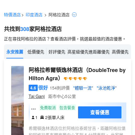
特價酒店
>
印度酒店
>
阿格拉
酒店
共找到
308
家阿格拉
酒店
正在尋找阿格拉的酒店？查看酒店評價，挑選最超值的酒店優惠。
永安推薦
低價優先
好評優先
高星級優先
進距離優先
高價優先
阿格拉希爾頓逸林酒店
（DoubleTree by
Hilton Agra）
很好
4.6
154則評價
"體驗一流"
"泳池乾淨"
Taj Ganj
距市中心5公里
雙
免費取消
包含餐食
查看優惠
床
1
2張單人床
房
希爾頓逸林酒店位於阿格拉泰姬甘吉，距離阿格拉堡
和阿格拉馬布爾商業中心不到 5 分鐘車程。 此家居