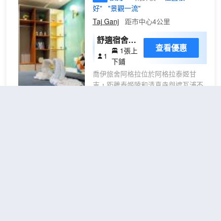
酒店還提供免費 WiFi、禮賓服務和婚
好"
"景觀一流"
慶服務。住客可搭乘收費班車，班車
Taj Ganj
距市中心4公里
運行範圍達 05 公里。 酒店設有 5 間
餐廳，您可以選擇到Palato - All Day
舒適宿舍，
查看優惠
Dining簡單吃一點，也可以待在房間
1張上
男女混合宿
1
裏，享受 24 小時送餐服務。此外咖
下鋪
舍
啡館還供應美味點心。忙碌了一天
喬伊旅舍阿格拉位於阿格拉泰姬甘
後，可以去酒吧/酒廊或池畔酒吧小酌
吉，距離泰姬陵和清真寺與遮瓦浦不
一番，輕鬆一下。每天 06:30 至
到 10 分鐘步行路程。 此青年旅館距
10:30 提供收費的自助式早餐。 特色
離卡拉克里蒂文化和會議中心 1.4 英
服務/設施包括免費高速有線上網、商
里（2.3 公里），距離泰姬陵自然步
務中心和快速退房。計劃在阿格拉舉
道 1.5 英里（2.4 公里）。 這個青年
阿格拉金色鬱金香酒店
辦活動？這家酒店擁有 3700 平方米
旅舍提供指定吸煙區。 您可以到青年
（39827 平方英尺）的空間，包括會
（Golden Tulip Agra）
旅舍的The Hippie Cafe餐廳用餐，這
議中心和會議室。住客可付費乘坐24
裏供應午餐和晚餐。此外您還可以去
小時往返機場班車和火車站接車服
咖啡館用餐，或者待在房間裏，享受
很好
4.7
21則評價
"位置很
務。 有 239 間特色家居的客房提供
部分時段客房送餐服務。每天一次免
好"
"服務很好"
迷你吧和液晶電視；您定能在旅途中
費招待會舉行免費招待會，您可以藉
找到家的舒適。您的卧床備有羽絨被
Taj Ganj
距市中心7公里
此結識其他住客。每天 07:30 至
和高檔床上用品。免費提供有線和無
11:00 提供收費的自助式早餐。 特色
豪華房（雙