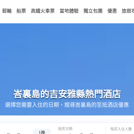
郵輪
船票
高鐵火車票
當地體驗
獨立包團
優惠
旅遊
峇裏島的
吉安雅縣
熱門酒店
選擇您需要入住的日期，搜尋峇裏島的至抵酒店優惠
退房日期
每房入住人數
1晚