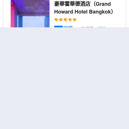
豪華霍華德酒店
（Grand
Howard Hotel Bangkok）
不錯
4.3
470則評價
"泳池一
流"
"泳池乾淨"
河畔區
距市中心3公里
高級房
1張雙
查看優惠
人床 或
2
2張單人
床
曼谷霍華德大酒店位於曼谷曼柯廉，
距離河濱碼頭夜市只有 3 分鐘車程，
且距離暹邏百麗宮購物中心有 6 分鐘
車程。 此SPA酒店距離玉佛寺 5.3 英
里（8.5 公里）。 您可到 SPA 慰勞一
下自己，這裏提供按摩。如果想要休
Collection O 霍華德廣場精品酒
閒地度假，可好好利用室外游泳池和
店
（Collection O Howard
健身中心。此酒店的其他特色包括免
Square Boutique Hotel）
費 WiFi、禮賓服務和婚慶服務。住客