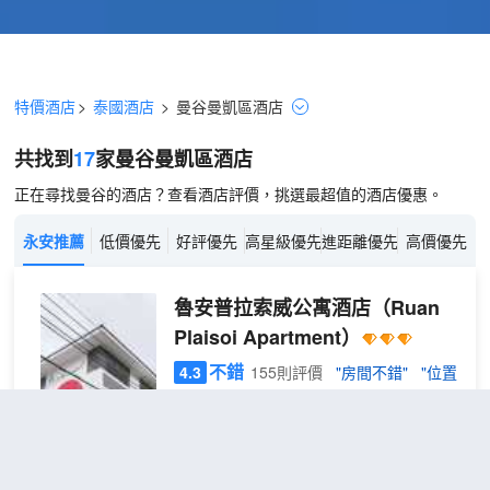
特價酒店
>
泰國酒店
>
曼谷
曼凱區
酒店
共找到
17
家曼谷
曼凱區
酒店
正在尋找曼谷的酒店？查看酒店評價，挑選最超值的酒店優惠。
永安推薦
低價優先
好評優先
高星級優先
進距離優先
高價優先
魯安普拉索威公寓酒店
（Ruan
Plaisoi Apartment）
不錯
4.3
155則評價
"房間不錯"
"位置
方便"
距市中心12公里
標準
免費取消
查看優惠