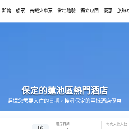
郵輪
船票
高鐵火車票
當地體驗
獨立包團
優惠
旅遊
保定的
蓮池區
熱門酒店
選擇您需要入住的日期，搜尋保定的至抵酒店優惠
退房日期
每房入住人數
1晚