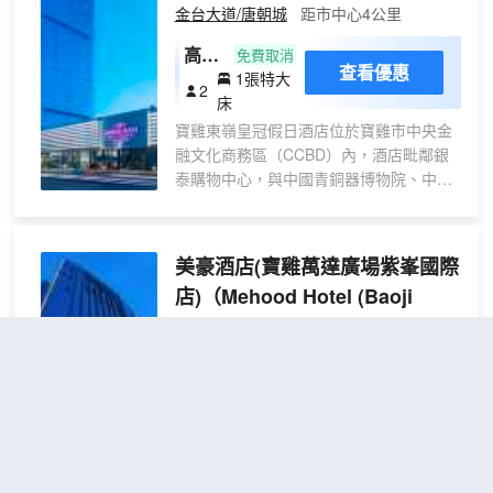
金台大道/唐朝城
距市中心4公里
它曾通過國有資產重組煥發新生，並帶動
周邊酒店業態升級，同時提供就業崗位，
高級
免費取消
助力地方經濟發展。步行約6-10分鐘即可
查看優惠
1張特大
大床
2
到達寶雞火車站。周邊華通商廈、寶雞商
床
房
場、天下匯、開元商城等商業設施，是休
寶雞東嶺皇冠假日酒店位於寶雞市中央金
閒購物的不二之選。寶雞大酒店以“專業管
融文化商務區（CCBD）內，酒店毗鄰銀
理、永續優化”為理念，致力於為賓客提供
泰購物中心，與中國青銅器博物院、中華
高品質的商務、休閒和社交環境，是寶雞
石鼓園、陳倉老街等著名景點僅一步之
旅遊和商務出行的優選住宿地。
遙。酒店交通方便，西寶高速路口近在咫
尺。
美豪酒店(寶雞萬達廣場紫峯國際
酒店傍依渭河，遙望雄偉俊秀的秦嶺山
店)
（Mehood Hotel (Baoji
脈。203米超高層的酒店擁有三百餘間豪
Wanda Plaza Zifeng
華舒適的客房及套房，寬景落地窗設計，
助賓客輕鬆俯瞰城市美景。
International)）
三個風格迥異的餐廳，為賓客提供地道的
很好
4.7
853則評價
"前台熱情好
本地美食、精品陝菜和川菜，粵菜、特色
客"
"早餐一流"
火鍋及國際佳餚。位於40樓的天際吧，集
下午茶與酒吧於一體，是商務洽談和好友
金台大道/唐朝城
距市中心7公里
放鬆小聚的理想之選。
精緻
免費取消