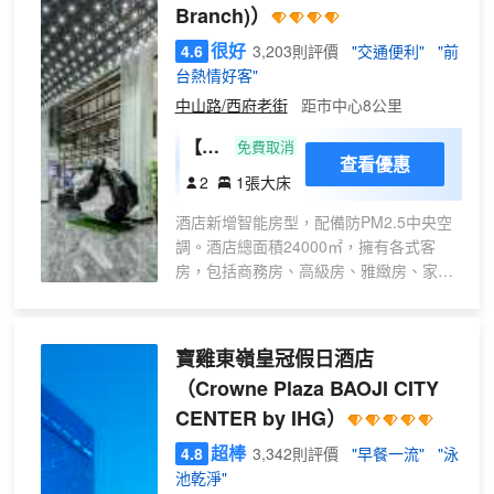
Branch)）
很好
4.6
3,203則評價
"交通便利"
"前
台熱情好客"
中山路/西府老街
距市中心8公里
【城
免費取消
查看優惠
市山
2
1張大床
景】
酒店新增智能房型，配備防PM2.5中央空
簡約
調。酒店總面積24000㎡，擁有各式客
大床
房，包括商務房、高級房、雅緻房、家庭
房
親子房、三人間，行政高端套房等12種特
色房型，滿足不同層次需求。 設有中餐
廳、宴會廳等。 配備大型百人會議室，可
寶雞東嶺皇冠假日酒店
承辦商務座談會、中西式婚禮等。提供免
（Crowne Plaza BAOJI CITY
費WiFi、洗衣服務、行李寄存、景點旅遊
CENTER by IHG）
指導、停車等八項免費服務。 酒店融合周
秦文化底藴與現代藝術風格，以青銅器文
超棒
4.8
3,342則評價
"早餐一流"
"泳
化為設計元素，打造時尚、健康、尊貴的
池乾淨"
入住體驗。作為寶雞市酒店行業的標杆，