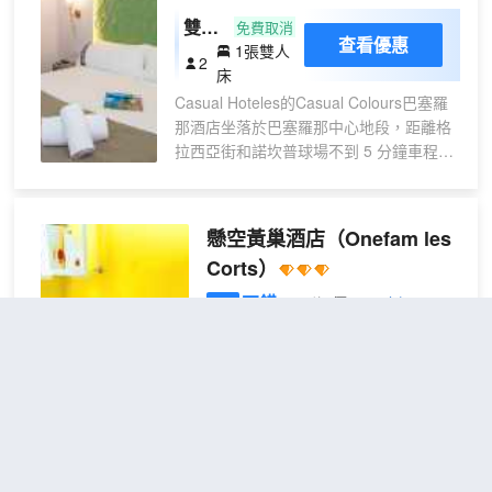
接受所有常見信用卡支付，例如美國
一杯喜歡的飲品，暢飲一番。每天 07:00
雙人
免費取消
運通（American Express）、維薩卡
查看優惠
至 10:30 提供收費的自助式早餐。 特色服
1張雙人
間
（Visa）、大來信用卡
2
務/設施包括商務中心、大堂免費報紙和乾
床
（Diners Club）和萬事達信用卡
洗/洗衣服務。酒店提供收費自助停車。 有
Casual Hoteles的Casual Colours巴塞羅
（MasterCard）。
212 間空調客房提供液晶電視；您定能在
那酒店坐落於巴塞羅那中心地段，距離格
旅途中找到家的舒適。提供免費無線網
拉西亞街和諾坎普球場不到 5 分鐘車程。
絡，方便您與朋友保持聯繫。浴室提供淋
此酒店距離蘭布拉大道 2 英里（3.2 公
浴/盆浴組合和吹風機。便利設施包括電
里），距離加泰羅尼亞廣場 2.1 英里（3.4
話，以及保險箱和書桌。
公里）。 您可利用免費 WiFi和禮賓服務等
懸空黃巢酒店
（Onefam les
便利服務和設施。藉助運行範圍達 100 米
Corts）
的收費區內班車，您可以方便前往附近的
景點。 自助式早餐（收費）供應時間為：
不錯
4.4
23則評價
"服務很
週一至週五 07:00 至 11:00，週末 08:00
好"
"位置很好"
至 11:30。 特色服務/設施包括乾洗/洗衣
距市中心4公里
服務、24 小時前台服務和行李寄存。 有
46 間特色裝修的客房提供迷你吧和平板電
混合宿舍房
查看優惠
視；您定能在旅途中找到家的舒適。提供
1張單
床位，6床
1
免費無線網絡，方便您與朋友保持聯繫；
人床
衞星頻道可滿足您的娛樂需求。浴室提供
懸空黃巢酒店提供一流的服務和設
淋浴/盆浴組合、免費洗浴用品和吹風機。