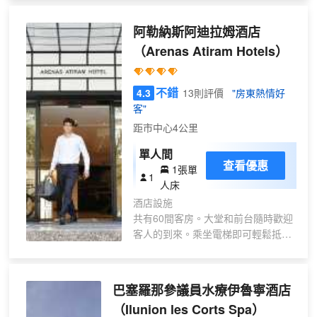
2.4 英里（3.8 公里）。 您可到露台和花
園欣賞美景，還可利用免費 WiFi等服務和
阿勒納斯阿迪拉姆酒店
設施。此青年旅館的其他特色包括遊樂廳/
（Arenas Atiram Hotels）
遊戲室、旅遊/票務服務和附近健身設施的
優惠折扣。 您可以到服務巴塞羅那貝雷塔
雷酒店住客的La Cuina de l alberg享用美
不錯
4.3
13則評價
"房東熱情好
餐；也可以去小吃吧/熟食店逛逛。您可以
客"
到酒吧/酒廊，點一杯喜歡的飲品，暢飲一
距市中心4公里
番。每日 07:30 至 10:00 提供免費的自助
早餐。 特色服務/設施包括24 小時前台服
單人間
務、多語言服務和行李寄存。酒店提供收
查看優惠
1張單
1
費自助停車。 47 間空調客房定能讓您在
人床
旅途中找到家的舒適。提供免費無線網
酒店設施
絡，方便您與朋友保持聯繫。提供備有淋
共有60間客房。大堂和前台隨時歡迎
浴設施的浴室。便利設施包括遮光窗簾，
客人的到來。乘坐電梯即可輕鬆抵達
而且每天提供客房服務
酒店較高樓層。酒店設施包括保險櫃
和貨幣兌換服務。公共區域設有互聯
網接口以及無線網絡（需付費）供客
巴塞羅那參議員水療伊魯寧酒店
人使用。在餐飲設施方面提供餐廳、
（Ilunion les Corts Spa）
早餐廳、咖啡廳和酒吧。尚有其他設