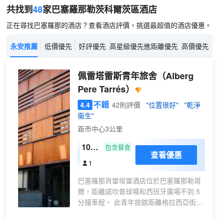
共找到
48
家巴塞羅那
勒茨科爾茨區
酒店
正在尋找巴塞羅那的酒店？查看酒店評價，挑選最超值的酒店優惠。
永安推薦
低價優先
好評優先
高星級優先
進距離優先
高價優先
佩雷塔雷斯青年旅舍
（Alberg
Pere Tarrés）
不錯
4.4
42則評價
"位置很好"
"乾淨
衞生"
距市中心3公里
10床
包含餐食
查看優惠
宿舍
1
間
巴塞羅那貝雷塔雷酒店位於巴塞羅那勒哥
爾，距離諾坎普球場和西班牙廣場不到 5
分鐘車程。 此青年旅館距離格拉西亞街
1.8 英里（2.9 公里），距離蘭布拉大道