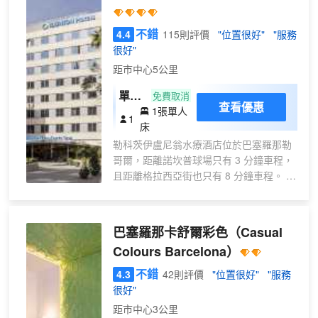
施，比如電視廳。客人可將車輛停放
在地下車庫或者地面停車場。其他貼
不錯
4.4
115則評價
"位置很好"
"服務
心服務還包含醫療護理、送餐服務和
很好"
洗衣服務。
距市中心5公里
客房設施
所有房間備有空調、中央供暖和浴
單人
免費取消
室。在鋪有地毯的房間裏備有舒適的
查看優惠
1張單人
房
1
雙人床或者特大號雙人床。房內設施
床
還包含保險櫃、迷你吧和書桌。冰箱
勒科茨伊盧尼翁水療酒店位於巴塞羅那勒
和迷你冰箱讓房客在住宿期間倍感舒
哥爾，距離諾坎普球場只有 3 分鐘車程，
適方便。客房裏有互聯網接口、電
且距離格拉西亞街也只有 8 分鐘車程。 此
話、電視機和DVD播放器。浴室配有
SPA酒店距離蘭布拉大道 3.9 英里（6.3 公
淋浴間和吹風機。
里），距離加泰羅尼亞廣場 4 英里（6.4
運動/休閒
公里）。 您可到 SPA 慰勞一下自己，這
露天陽台可以讓人放鬆小憩。康樂項
巴塞羅那卡舒爾彩色
（Casual
裏提供按摩、身體護理和麪部護理。您可
目包含健身中心和桑拿。迪吧帶來輕
Colours Barcelona）
以充分利用室外游泳池和健身中心等度假
鬆與歡樂。
設施。此酒店還提供免費 WiFi、禮賓服務
不錯
4.3
42則評價
"位置很好"
"服務
餐飲
和保姆服務（收費）。 您可以到餐廳享用
很好"
可預訂餐飲服務，如早餐和晚餐。
一頓美餐，也可以待在房間裏，享受酒店
信用卡
距市中心3公里
的客房送餐服務。您可以到酒吧/酒廊，點