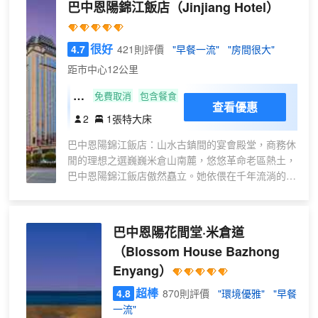
巴中恩陽錦江飯店
（Jinjiang Hotel）
很好
4.7
421則評價
"早餐一流"
"房間很大"
距市中心12公里
城
免費取消
包含餐食
查看優惠
景
2
1張特大床
大
巴中恩陽錦江飯店：山水古鎮間的宴會殿堂，商務休
床
閒的理想之選巍巍米倉山南麓，悠悠革命老區熱土，
房
巴中恩陽錦江飯店傲然矗立。她依偎在千年流淌的恩
陽古河畔——這座曾經川東北重要的水運樞紐，承載
着歷史的厚重。飯店與韻味悠長的千年古鎮為鄰，讓
您隨時沉浸於時光雕琢的靜謐與風華。交通便捷，四
巴中恩陽花間堂·米倉道
通八達：咫尺高速： 距成巴高速入口不遠，一腳油
（Blossom House Bazhong
門，暢達四方。空港之便：輕鬆前往巴中恩陽機場，
Enyang）
約 12分鐘車程即可抵達，連接廣闊天地。 高鐵暢
行： 至恩陽西站僅需約8分鐘車程，高效接駁，出行
超棒
4.8
870則評價
"環境優雅"
"早餐
無憂。恢弘空間，宴遇非凡： 四大靈動殿堂：匠心
一流"
打造四個多功能宴會廳，空間靈活多變，可同時容納