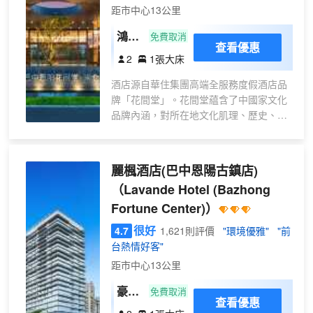
距市中心13公里
約1600人的盛大會議、精彩會展。 宴席全能手： 無
論是精緻典雅的小型聚會、温馨融洽的中型宴請，還
鴻米
免費取消
是氣勢恢宏的 “百桌千人” 大型慶典，我們皆能從容
查看優惠
大床
2
1張大床
呈現，滿足您對規模與格調的一切想象。獨領風騷的
房
戶外盛宴： 重磅打造巴中地區極具人氣的戶外大型
酒店源自華住集團高端全服務度假酒店品
水街景觀宴席場地！這裏不僅是能容納500餘人共襄
牌「花間堂」。花間堂藴含了中國家文化
盛舉的獨特空間，更是融合了潺潺流水、古韻街景、
品牌內涵，對所在地文化肌理、歷史、人
璀璨燈光的網紅打卡IP地。在如畫風光中舉杯暢飲，
文、自然特色與在地旅遊稟賦進行傳繼與
必將成為賓客難忘的記憶焦點。 恩陽翹楚，巴中至
解構，以打造美好的現代人間桃花源。
選： 作為目前恩陽區乃至整個巴中地區規模領先、
酒店位於恩陽古鎮中心位置，設計以古道
檔次卓越、功能極為完備的綜合性宴會場所，巴中恩
麗楓酒店(巴中恩陽古鎮店)
為靈感起源，結合當地文化，以高低起伏
陽錦江飯店已當之無愧地成為您舉辦重要活動的優選
（Lavande Hotel (Bazhong
屋脊形體為整體風格定調，傳承了恩陽古
之地。 多元體驗，盡在於此： 無論您是尋求高效便
Fortune Center)）
鎮傳統的院落文化，深刻呼應米倉峻嶺起
捷的商務差旅與休閒放鬆，計劃一場探尋古鎮風情的
伏的山居生活，打造出不疾不徐的紓緩行
文化度假之旅，渴望品味地道巴山美食與香醇茗茶，
很好
4.7
1,621則評價
"環境優雅"
"前
旅風格。
還是籌辦專業高端的會議展覽，巴中恩陽錦江飯店都
台熱情好客"
還有豐富的花間度假體驗盡享心身旅憩時
將以其優越的地理位置、完善的設施、專業的服務和
距市中心13公里
光，如融合當地特色的花間迎客茶、一碗
獨特的魅力，成為您心中無可替代的優選目的地。誠
風味；以及四季茶韻、花間香事等7X12花
豪華
邀您蒞臨，開啟一段融合山水之靈、古鎮之韻與現代
免費取消
間小日子活動，特別推薦親子度假、人文
查看優惠
之便的非凡旅程！
大床