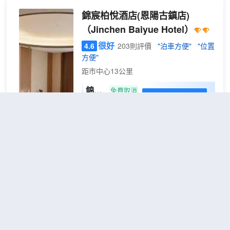
步行10分鐘、巴中客運中心方便快捷，交通便利。
錦宸柏悅酒店(恩陽古鎮店)
酒店擁有各類豪華客房及可容納120座以上的餐飲，
（Jinchen Baiyue Hotel）
設計高貴典雅、温馨舒適，酒店為您24小時提供中央
空調和熱水，每個房間都免費提供高速寬帶，讓您在
很好
4.6
203則評價
"泊車方便"
"位置
網絡中放飛心情。
方便"
位於酒店一樓的餐飲，以歐式風格裝修，温馨浪漫，
距市中心13公里
是結婚宴請賓客的極佳選擇。四樓的茶坊，12個棋牌
包房，裝修別緻、温文而典雅，是商務洽談、白領聚
錦宸
免費取消
查看優惠
會的理想場所。
甄選
2
1張大床
我們將以“專心、專注、用心、用情，以服務質量為
大床
生命，以客人的需要為發展，給您方便、給您自信、
酒店位於中國革命根據地——巴中市。坐
房
給您歡喜”的服務理念為宗旨，為您提供盡善盡美的
落於巴中市恩陽區毗鄰恩陽區未來之眼，
服務。
依山畔水，空氣清新宜人；酒店距恩陽古
酒店全體同仁恭候您的光臨，並祝您旅途愉快！
鎮景區僅一門之隔。周邊商業配套完善。
與恩陽區政府、市民之家、恩陽區各大行
政機構均僅有一步之遙。北鄰恩陽區車
巴中華龍賓館
（Bazhong
站、右接巴中機場，位置優越，出行便
Hualong Hotel）
捷。
酒店由巴中恩陽區錦宸柏悅酒店有限公司
不錯
4.4
55則評價
"乾淨衞生"
"位置
斥巨資傾力打造，以新中式、人文、自然