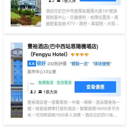
2
1張大床
探索與攜寵出行客羣前往體驗，具體活動
房
內容請致電酒店諮詢。
酒店位於巴中市恩陽區義陽大道197號浙
商財富中心，交通便利，地理位置佳，周
邊配套設施:KTV、酒吧、美容院、大型超
市、餐飲、購物中心等等。緊鄰恩陽古
鎮，步行只需15分鐘，距離高鐵站巴中西
站駕車11分鐘，距離巴中恩陽機場駕車15
豐裕酒店(巴中西站恩陽機場店)
分鐘。酒店以客戶體驗為核心價值、以自
（Fengyu Hotel）
然、親和、真誠的“朋友式服務”為每一位
賓客帶來自在、放鬆、舒適、温馨的入住
很好
4.6
232則評價
"體驗一流"
"環境優雅"
體驗! 智能化設計，慕思床墊、藍牙音箱、
距市中心13公里
夢潔床品、薰衣草香氛.專屬洗護.電動窗簾
只為讓您睡個好覺;讓您享受清晨的陽光，
智
免費取消
包含餐食
查看優惠
開啟您舒適自在的每一天。
能
2
1張大床
優
豐裕酒店是一家集客房、中餐、棋牌、游泳健身為一
享
體，按星級標準打造的酒店，營業面積16000多平方
大
米，可同時容納1500多人消費，酒店位於四川省巴
床
中市恩陽登科街道麻石社區恩陽首座11#、12#樓，
房
距機場駕車10分鐘、火車站駕車20分鐘、恩陽古鎮