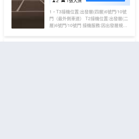
2
1張大床
房
1，T3接機位置:出發層(四層)6號門/10號
（穿
門（最外側車道） T2接機位置:出發層(二
衣鏡
層)6號門/10號門 接機服務:因出發層規定
+輕
車輛限時停放5分鐘，請您航班到達，提取
盈好
到行李之後，再與酒店聯繫接機，酒店距
眠）
首都機場約15-20分鐘左右車程，請您耐
北京首都機場東海康得思酒店
心候車。 送機服務:每隔整點發往首都機
（Cordis, Beijing Capital
場，整點均有車。送機需請您在辦理入住
Airport）
時，與酒店前台進行預約。預約成功後，
請您按時乘車，過時不候。請您諒解，謝
很好
4.7
8,543則評價
"提供接送服
謝。 2，醫院：北京首都李橋兒研所，北
務"
"近機場"
醫三院機場園區。 3，購物：距離首都機
首都機場/新國展地區
距市中心24公里
場國泰大約十分鐘路程，距離順義城區大
概20分鐘路程，距離奧特萊斯20分鐘路程
高級
免費取消
購物的天堂。 4，美食：附近有孫記驢肉
查看優惠
2張單人
雙床
2
館，南門涮肉等。 5，周邊：周邊環境幽
床
房
靜，交通便利，是商務出差，休閒旅行的
作為首都機場商圈的核心接待樞紐，隸屬
上佳選擇。 6，酒店佔地面積5000平，擁
於朗廷酒店集團。朗廷酒店集團是一家源
有商務型客房多間。內部裝潢高貴典雅，
自英倫、總部位於香港的國際酒店管理公