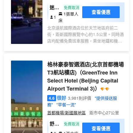
迷你
免費取消
查看優惠
1張單人
單人
1
床
間
北京遠航國際酒店位於天竺地區府前二
街，距新國際展覽中心約1.5公里。同時酒
店均配備免費班車服務，乘坐地鐵和機場
快軌即可到達市中心，交通便利。是您參
加展會居住和商務出行的理想高檔型酒
店。
格林豪泰智選酒店(北京首都機場
酒店內設有各類客房和會議室，所有客房
T3航站樓店)
（GreenTree Inn
內免費提供WIFI，會議室能接待150人高
Select Hotel (Beijing Capital
品質會議。酒店餐廳還可提供各地美食菜
餚。餐廳在經營過程中採取多種經營方
Airport Terminal 3)）
式，可以根據需要提供不同標準的早、
很好
4.6
3,981則評價
"提供接送服
中、晚自助餐，還可提供風味現場製作
務"
"早餐一流"
等。另設有會議室、健身室、咖啡休閒
區，中式茶吧等
首都機場/新國展地區
距市中心27公里
舒適
免費取消
查看優惠
大床