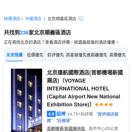
特價酒店
>
中國酒店
>
北京
順義區
酒店
共找到
236
家北京
順義區
酒店
正在尋找北京的酒店？查看酒店評價，挑選最超值的酒店優惠。
永安推薦
低價優先
好評優先
高星級優先
進距離優先
高價優先
北京遠航國際酒店(首都機場新國
展店)
（VOYAGE
INTERNATIONAL HOTEL
(Capital Airport New National
Exhibition Store)）
超棒
4.9
24,751則評價
"提供接送服
務"
"近機場"
首都機場/新國展地區
距市中心23公里