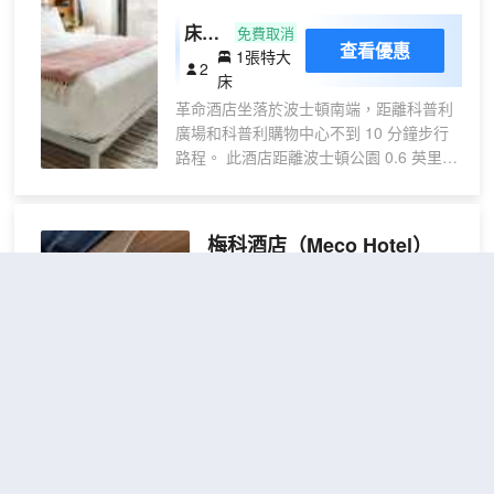
床：
免費取消
查看優惠
1張特大
特大
2
床
床 +
革命酒店坐落於波士頓南端，距離科普利
浴
廣場和科普利購物中心不到 10 分鐘步行
室：
路程。 此酒店距離波士頓公園 0.6 英里
走廊
（1 公里），距離紐伯裏大街 0.5 英里
盡頭
（0.8 公里）。 一定要享受一下24 小時健
身中心和自行車租賃等度假設施。此酒店
梅科酒店
（Meco Hotel）
的其他特色包括免費 WiFi、禮賓服務和自
動售貨機。 您可以去Cosmica餐廳盡享美
味佳餚，也可在這裏的酒吧/酒廊小酌一杯
不錯
4.4
41則評價
"位置很
放鬆一下。此外，咖啡館也提供餐飲服
好"
"乾淨衞生"
務。自助早餐（收費）供應時間為：週一
波士頓市中心
距市中心500米
至週五 07:00 至 13:00，週末 08:00 至
13:00。 特色服務/設施包括24 小時商務中
小房男女混
查看優惠
心、快速退房和24 小時前台服務。 有
1張上
合上下鋪共
1
164 間空調客房提供平板電視；您定能在
下鋪
用床位
旅途中找到家的舒適。您的加厚層卧床備
梅科酒店 - 青年旅舍坐落於波士頓中