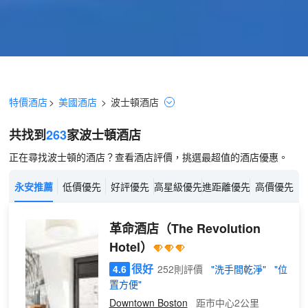
特價酒店
>
美國酒店
>
波士頓
酒店
共找到
263
家波士頓
酒店
正在尋找波士頓的酒店？查看酒店評價，挑選最超值的酒店優惠。
永安推薦
低價優先
好評優先
高星級優先
進距離優先
高價優先
革命酒店
（The Revolution
Hotel）
很好
4.6
252則評價
"洗手間乾淨"
"位
置方便"
Downtown Boston
距市中心2公里