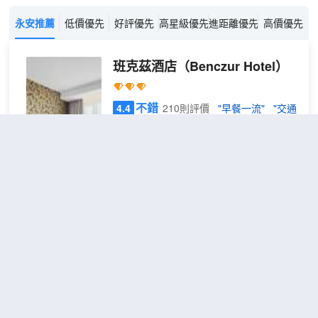
永安推薦
低價優先
好評優先
高星級優先
進距離優先
高價優先
班克茲酒店
（Benczur Hotel）
不錯
4.4
210則評價
"早餐一流"
"交通
便利"
距市中心3公里
經濟
免費取消
查看優惠
單人
1
房
坐落於06區 泰萊薩瓦羅，不論您是商務出
差還是休閒旅遊班克茲酒店
(Benczur Hotel)都是理想的下榻之處。離
這最近的是Bajza utca地鐵站，距離僅
400m。附近很多景點，包括
Post Office Museum (Postamuzeum)、
布達佩斯袋熊城市青年旅館
東亞藝術博物館和