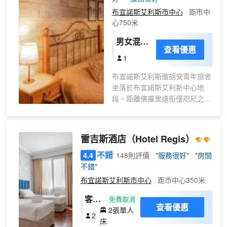
間空調客房定能讓您在旅途中找到家的舒
布宜諾斯艾利斯市中心
距市中
適。您的客房備有加厚層卧床。提供免費
心750米
無線網絡，方便您與朋友保持聯繫；有線
頻道可滿足您的娛樂需求。配備淋浴設施
男女混合
的私人浴室提供大花灑淋浴噴頭和免費洗
查看優惠
12人宿舍
1
浴用品。
（1張床
布宜諾斯艾利斯徹胡安青年旅舍
位）
坐落於布宜諾斯艾利斯中心地
（Share
段，距離佛羅里達街僅咫尺之
d
遙，距離布宜諾斯艾利斯方尖碑
Dormitor
也只有 10 分鐘步行路程。 此家
y, Mixed
庭旅館距離玫瑰宮 0.6 英里
雷吉斯酒店
（Hotel Regis）
Dorm,
（0.9 公里），距離5 月 日廣場
Shared
不錯
0.6 英里（1 公里）。 您可利用
4.4
148則評價
"服務很好"
"房間
Bathroo
免費 WiFi、禮賓服務和遊樂廳/
不錯"
m (N° 9-
遊戲室等便利服務和設施。此家
布宜諾斯艾利斯市中心
距市中心350米
Gustavo
庭旅館的其他設施包括公共客廳
客
Cerati-
和燒烤爐。 特色服務/設施包括
免費取消
查看優惠
2張單人
24 小時前台服務、多語言服務
房，
12
2
床
和行李寄存。 有 8 間特色裝修
2張
People)