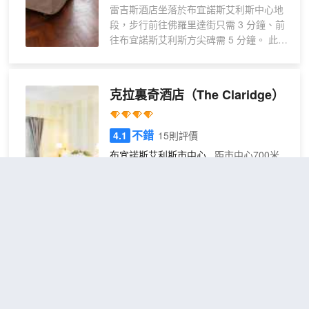
的客房定能讓您在旅途中找到家
雷吉斯酒店坐落於布宜諾斯艾利斯中心地
單人
）
的舒適。在公用廚房中做飯。提
段，步行前往佛羅里達街只需 3 分鐘、前
床
供免費無線網絡，方便您與朋友
往布宜諾斯艾利斯方尖碑需 5 分鐘。 此酒
保持聯繫。浴室提供淋浴設施和
店距離科隆劇院 0.4 英里（0.6 公里），
坐浴桶。
距離聖馬丁廣場 0.6 英里（0.9 公里）。
您可利用免費 WiFi和禮賓服務等便利服務
克拉裏奇酒店
（The Claridge）
和設施。 特色服務/設施包括乾洗/洗衣服
務、24 小時前台服務和行李寄存。 81 間
空調客房定能讓您在旅途中找到家的舒
不錯
4.1
15則評價
適。提供有線電視，可滿足您的娛樂需
布宜諾斯艾利斯市中心
距市中心700米
求。私人浴室提供浸泡浴缸和大花灑淋浴
噴頭。便利設施包括電話，以及保險箱和
高級
免費取消
查看優惠
吊扇。
單人
1
1張大床
房
克蘭麗奇酒店位於布宜諾斯艾利斯布宜諾
斯艾利斯市中心， 距離太平洋百貨商場僅
咫尺之遙，而距離基什內爾文化中心有 9
分鐘步行路程。 此豪華酒店距離科隆劇院
0.5 英里（0.8 公里），距離布宜諾斯艾利
斯方尖碑 0.6 英里（1 公里）。 一定要享