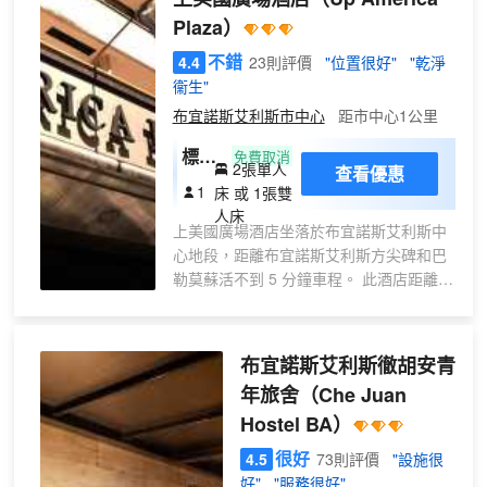
Plaza）
不錯
4.4
23則評價
"位置很好"
"乾淨
衞生"
布宜諾斯艾利斯市中心
距市中心1公里
標準
免費取消
2張單人
查看優惠
雙人
1
床 或 1張雙
房
人床
上美國廣場酒店坐落於布宜諾斯艾利斯中
心地段，距離布宜諾斯艾利斯方尖碑和巴
勒莫蘇活不到 5 分鐘車程。 此酒店距離科
隆劇院 1.5 英里（2.4 公里），距離佛羅
里達街 1.6 英里（2.6 公里）。 您可利用
免費 WiFi、禮賓服務和自動售貨機等便利
布宜諾斯艾利斯徹胡安青
服務和設施。藉助收費的區內班車，您可
年旅舍
（Che Juan
方便前往附近的景點。 每天 07:00 至
Hostel BA）
10:00 提供收費的自助式早餐。 特色服務/
設施包括24 小時前台服務、多語言服務和
很好
4.5
73則評價
"設施很
行李寄存。酒店提供收費自助停車。 90
好"
"服務很好"