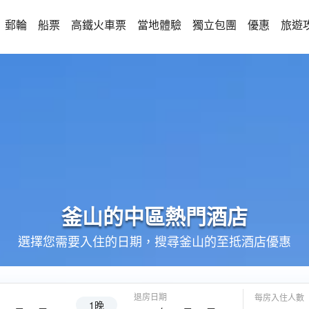
郵輪
船票
高鐵火車票
當地體驗
獨立包團
優惠
旅遊
釜山的
中區
熱門酒店
選擇您需要入住的日期，搜尋釜山的至抵酒店優惠
退房日期
每房入住人數
1晚