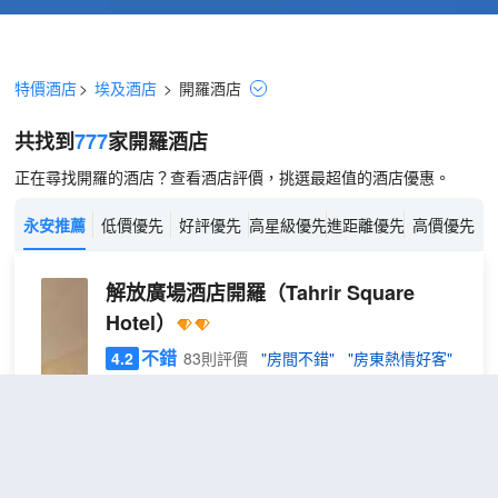
特價酒店
>
埃及酒店
>
開羅
酒店
共找到
777
家開羅
酒店
正在尋找開羅的酒店？查看酒店評價，挑選最超值的酒店優惠。
永安推薦
低價優先
好評優先
高星級優先
進距離優先
高價優先
解放廣場酒店開羅
（Tahrir Square
Hotel）
不錯
4.2
83則評價
"房間不錯"
"房東熱情好客"
距市中心200米
標
免費取消
包含餐食
查看優惠
準
1
1張單人床
單