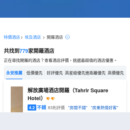
特價酒店
>
埃及酒店
>
開羅
酒店
共找到
779
家開羅
酒店
正在尋找開羅的酒店？查看酒店評價，挑選最超值的酒店優惠。
永安推薦
低價優先
好評優先
高星級優先
進距離優先
高價優先
解放廣場酒店開羅
（Tahrir Square
Hotel）
不錯
4.2
83則評價
"房間不錯"
"房東熱情好客"
距市中心200米
標
免費取消
包含餐食