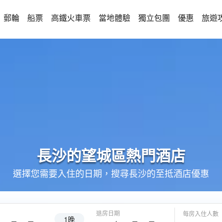
郵輪
船票
高鐵火車票
當地體驗
獨立包團
優惠
旅遊
長沙的
望城區
熱門酒店
選擇您需要入住的日期，搜尋長沙的至抵酒店優惠
退房日期
每房入住人數
1晚