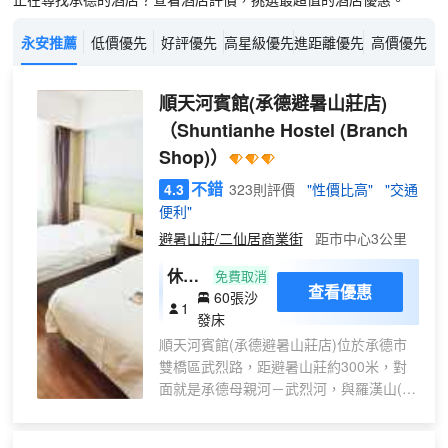
永安推薦
低價優先
好評優先
高星級優先
進距離優先
高價優先
順天河賓館(承德避暑山莊店)
（Shuntianhe Hostel (Branch
Shop)）
不錯
4.3
323則評價
"性價比高"
"交通
便利"
避暑山莊/二仙居商業街
距市中心3公里
休閒
免費取消
查看優惠
60張沙
沙發
1
發床
床
順天河賓館(承德避暑山莊店)位於承德市
（床
雙橋區武烈路，距避暑山莊約300米，對
位）
面就是承德母親河－武烈河，與羅漢山(承
德十大名山之一)相望，交通便捷,環境優
美。酒店擁有各種房型客房兩百餘間，客