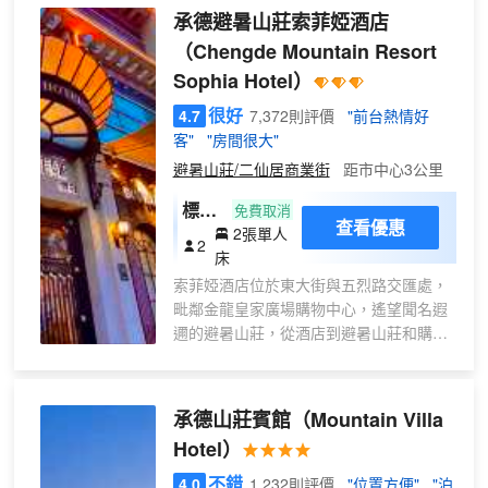
房設施設備齊全，為您提供住宿、娛樂、
承德避暑山莊索菲婭酒店
商務、會議等多項服務。 酒店員工誠摯的
（Chengde Mountain Resort
歡迎各界朋友來承德觀光旅遊，下榻酒
Sophia Hotel）
店。
很好
4.7
7,372則評價
"前台熱情好
客"
"房間很大"
避暑山莊/二仙居商業街
距市中心3公里
標準
免費取消
查看優惠
2張單人
間
2
床
(無
索菲婭酒店位於東大街與五烈路交匯處，
窗)
毗鄰金龍皇家廣場購物中心，遙望聞名遐
邇的避暑山莊，從酒店到避暑山莊和購物
中心方便，步行五分鐘可達。
酒店裝修內部時尚高雅，環境舒適，外觀
別緻新穎，擁有各類標準的客房及套房六
承德山莊賓館
（Mountain Villa
十餘間，同時配備古典雅緻的茶廳，服務
Hotel）
人員態度友好，服務品質上乘，價格合
理。酒店為賓客打造“賓至如歸”的温馨港
不錯
4.0
1,232則評價
"位置方便"
"泊