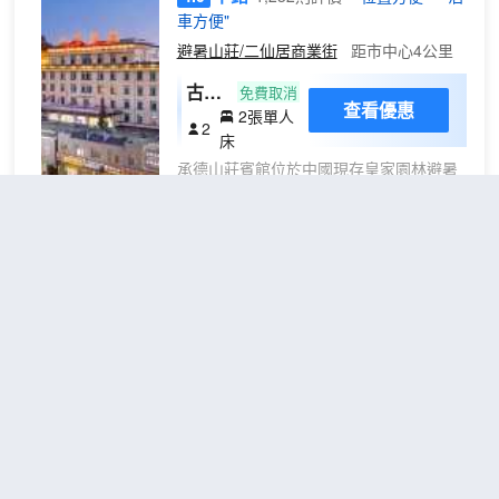
灣。
車方便"
避暑山莊/二仙居商業街
距市中心4公里
古韻
免費取消
查看優惠
2張單人
雙床
2
床
房.
承德山莊賓館位於中國現存皇家園林避暑
山莊
山莊對面百米處，是承德市目前規模較大
印象
的規範旅遊飯店。
酒店擁有客房三百餘間，客房設有私人保
險櫃、冰箱、24小時熱水、閉路電視、中
承德避暑山莊火神廟亞朵酒店
央空調、電吹風、國際及市話電話等配套
（Atour Hotel (Huoshenmiao,
設施，盡顯温馨與舒適。
Chengde Mountain Resort)）
莊中園餐廳可同時接納500餘人同時用
餐。 餐廳提供的宮廷菜、清真菜、滿族菜
超棒
4.8
4,911則評價
"早餐一流"
"前
等承德地方特色菜，以山莊御膳羊湯、清
台熱情好客"
真八大碗、山莊真菌蘑菇宴、宮廷御膳菜
等為代表的山莊招牌菜，讓各地朋友大飽
避暑山莊/二仙居商業街
距市中心4公里