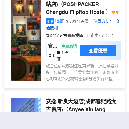
站店)
（POSHPACKER
整個旅途。
酒店設有客房管家，會細心地幫您整理散
Chengdu Flipflop Hostel）
亂的數據線，在受涼的時候為您送來一杯
很好
4.6
3,503則評價
"位置方便"
"交
熱氣騰騰的薑茶，烘乾房間裏晾曬的衣
通便利"
物。
酒店中餐廳位於酒店8樓，不僅可以滿足您
春熙路/太古裏商業區
距市中心1公里
對不同菜品的需求，更可以體會瑞城之家
寶藏
免費取消
的味蕾温暖；或者在悠閒的傍晚時分，在
查看優惠
1張上下
·男
酒店二樓大堂吧點一杯咖啡或者藏茶，看
1
鋪
生十
店外車水馬龍，體驗人生暢意。
旅舍位於成都錦江區東昇街，近紅星路四
人間
花西亭海鮮自助餐廳，位於酒店5樓，現代
段，位於鬧市，位置繁華便利，距離市中
(床
的國潮裝修風格，寬敞舒適的用餐環境，
心的春熙路地鐵站僅有5分鐘步行路程。距
配備了兒童樂園，給孩童一個放鬆自我、
位）
離市中心的春熙路地鐵站E1口直線距離不
大小孩子互相學習玩耍的小天地。
（洗
到300米，距離九眼橋酒吧一條街10分鐘
漱用
步行路程，距離新南門汽車站10分鐘步行
安逸·新良大酒店(成都春熙路太
品）
路程，距離武侯祠10分鐘車程，距離杜甫
（獨
古裏店)
（Anyee Xinliang
草堂有20分鐘車程。位於成都市中心餐飲
衞）
Grand Hotel (Chengdu Chunxi
發達的區域，樓下有許多成都知名餐飲，
旁邊的三聖街是成都美食一條街，鏜鈀街
Road Taikoo Li)）