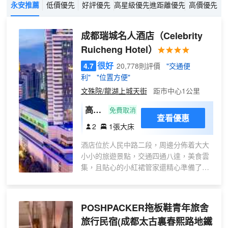
永安推薦
低價優先
好評優先
高星級優先
進距離優先
高價優先
成都瑞城名人酒店
（Celebrity
Ruicheng Hotel）
很好
4.7
20,778則評價
"交通便
利"
"位置方便"
文殊院/龍湖上城天街
距市中心1公里
高級
免費取消
查看優惠
大床
2
1張大床
房
酒店位於人民中路二段，周邊分佈着大大
小小的旅遊景點，交通四通八達，美食雲
集，且貼心的小紅裙管家還精心準備了旅
遊交通圖，帶您玩遍成都。
酒店匠心定製不同主題的親子房與家庭
房，包含變形金剛、冰雪奇緣、蜘蛛俠、
POSHPACKER拖板鞋青年旅舍
哆啦A夢等不同主題，每間客房都配備了
旅行民宿(成都太古裏春熙路地鐵
小玩偶、小熊貓漱口杯，温暖一家人的一