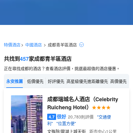
特價酒店
>
中國酒店
>
成都
青羊區
酒店
共找到
457
家成都
青羊區
酒店
正在尋找成都的酒店？查看酒店評價，挑選最超值的酒店優惠。
永安推薦
低價優先
好評優先
高星級優先
進距離優先
高價優先
成都瑞城名人酒店
（Celebrity
Ruicheng Hotel）
很好
4.7
20,783則評價
"交通便
利"
"位置方便"
文殊院/龍湖上城天街
距市中心1公里