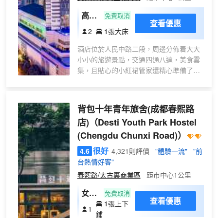
高級
免費取消
查看優惠
大床
2
1張大床
房
酒店位於人民中路二段，周邊分佈着大大
小小的旅遊景點，交通四通八達，美食雲
集，且貼心的小紅裙管家還精心準備了旅
遊交通圖，帶您玩遍成都。
酒店匠心定製不同主題的親子房與家庭
房，包含變形金剛、冰雪奇緣、蜘蛛俠、
背包十年青年旅舍(成都春熙路
哆啦A夢等不同主題，每間客房都配備了
店)
（Desti Youth Park Hostel
小玩偶、小熊貓漱口杯，温暖一家人的一
(Chengdu Chunxi Road)）
整個旅途。
酒店設有客房管家，會細心地幫您整理散
很好
4.6
4,321則評價
"體驗一流"
"前
亂的數據線，在受涼的時候為您送來一杯
台熱情好客"
熱氣騰騰的薑茶，烘乾房間裏晾曬的衣
春熙路/太古裏商業區
距市中心1公里
物。
酒店中餐廳位於酒店8樓，不僅可以滿足您
女生
免費取消
對不同菜品的需求，更可以體會瑞城之家
查看優惠
1張上下
10人
1
的味蕾温暖；或者在悠閒的傍晚時分，在
鋪
床位