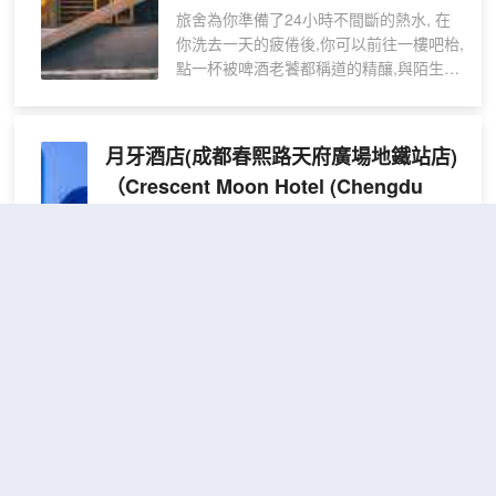
酒店二樓大堂吧點一杯咖啡或者藏茶，看
旅舍為你準備了24小時不間斷的熱水, 在
房
店外車水馬龍，體驗人生暢意。
你洗去一天的疲倦後,你可以前往一樓吧枱,
(免
花西亭海鮮自助餐廳，位於酒店5樓，現代
點一杯被啤酒老饕都稱道的精釀,與陌生人
鋪床
的國潮裝修風格，寬敞舒適的用餐環境，
把酒言歡,在大廳中看上一場令人酣暢淋漓
+星
配備了兒童樂園，給孩童一個放鬆自我、
的球賽;或是要上一杯咖啡,在角落中細細回
大小孩子互相學習玩耍的小天地。
級浴
味一天中在這座城市發生的種種,亦可前往
月牙酒店(成都春熙路天府廣場地鐵站店)
巾
二樓的影音室看一場電影,我們將在午後、
+瓶
（Crescent Moon Hotel (Chengdu
傍晚、午夜三個時間段為你播放三場電
裝
Chunxi Road Tianfu Square
影。門店每週二，五，六三天晚間會在大
水）
廳請來成都本土樂隊主唱進行表演，當
Station)）
然，在二樓閲讀大廳中，挑上一本心儀的
很好
4.6
8,113則評價
"前台熱情好客"
"交通便
書籍或畫冊，去發現更多更大書裏的世
利"
界，也不失一個不錯的選擇。
天府廣場/成都博物館
為了滿足更多的用戶羣體，我們提供4-20
距市中心500米
人間房型，每間房中配有對應床位儲物
精
免費取消
包含餐食
櫃，保障個人財產和隱私，獨立的書架、
查看優惠
品
閲讀燈與電源插頭。
2
1張大床
大
我們擁有優越的地理位置，步行前往成都
地處春熙路太古裏核心商圈，以優越的地理位置、貼
床
最為人稱道的地標、天府廣場僅需20分
心的服務和高性價比，成為成都出行的優選住宿。
房
鐘；地鐵一站地。距離春熙路、遠洋太古