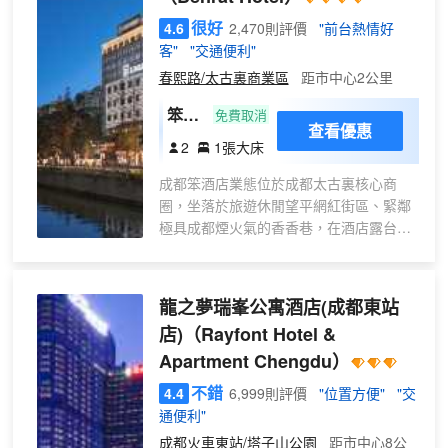
很好
4.6
2,470則評價
"前台熱情好
客"
"交通便利"
春熙路/太古裏商業區
距市中心2公里
笨趣
免費取消
查看優惠
大床
2
1張大床
房
成都笨酒店業態位於成都太古裏核心商
（智
圈，坐落於旅遊休閒望平網紅街區、緊鄰
能客
極具成都煙火氣的香香巷，在酒店露台可
控
俯瞰夜遊錦江、繁華太古裏、仰望339天
+助
府熊貓塔。距建設巷、人民公園、天府廣
眠床
場、成都科技館、春熙路、寬窄巷子僅15
龍之夢瑞峯公寓酒店(成都東站
墊
分鐘車程，錦裏、熊貓基地30分鐘車程。
+智
店)
（Rayfont Hotel &
笨酒店有客房包含特別關注女性羣體入住
能馬
Apartment Chengdu）
體驗的Eva Floor。以“慵懶”為核心的藝術
桶）
主題，獨立IP笨笨鼠為創意核心，融入現
不錯
4.4
6,999則評價
"位置方便"
"交
代國際藝術家奧特曼之父中田和幸作品和
通便利"
法國畫家波諾瓦巴塞特經典作品，在酒店
成都火車東站/塔子山公園
距市中心8公
藝術畫廊感受藝術作品的靈感脈搏。全智