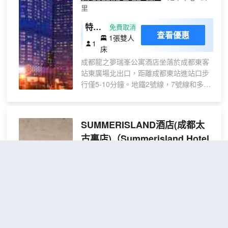
里
能化的設備提供“一鍵變懶” ，貼心式笨管
家服務為您創造“好夢成都”。 笨酒店業態
特價
免費取消
城市微度假目的地，擁有笨貨、笨驛·熊貓
查看優惠
1張雙人
大床
1
採耳、笨驛·麥悠悠SPA、笨驛·蔓河系花
床
房
藝、笨剪·髮型設計工作室等多種業態。你
成都龍之夢瑞峯公寓酒店坐落於成都東客
可在3F品嚐到笨菜·創意河景餐廳經典美
站東廣場北出口，距離成都東站進站口步
食、笨茶的創意茶品；錦江河畔，與好友
行僅5-10分鐘。地鐵2號線，7號線和多條
在笨樹B-Tree咖啡敍敍舊；夜幕降臨，一
主要高鐵動車線路在這裏無縫連接，搭乘
起體驗【音樂房子X琥珀屋】音樂餐酒吧
地鐵2號線可直達成都時尚娛樂地標——金
的精彩演繹。——這裏，讓時光和你的心
融中心（IFS廣場）、春熙路商圈、太古裏
一起慢下來，慵懶地享受這座城市的温度
SUMMERISLAND酒店(成都太
商圈。搭乘成綿樂快線到雙流機場僅需16
和厚度。 笨酒店，進門就是藝術範兒，出
古裏店)
（Summerisland Hotel
分鐘。 酒店設有1,159間配置齊全、設備
門就是網紅街，夢享一座成都城。
(Chengdou Taikoo Li)）
完善的服務公寓。它將酒店的便利設施、
先進的安保系統、專業悉心的服務與家一
超棒
4.8
1,596則評價
"房間很大"
"交
般的温馨舒適融為一體。特別設置的公寓
通便利"
家庭房專門配備了兒童睡床，讓親子出遊
春熙路/太古裏商業區
距市中心3公里
變得更愜意愉悅。豪華三人間巧妙融入第
三張獨立床位，無論是家庭的温馨時光，
優選
免費取消
還是朋友的暢談之夜，都將成為您旅途中
查看優惠
定製