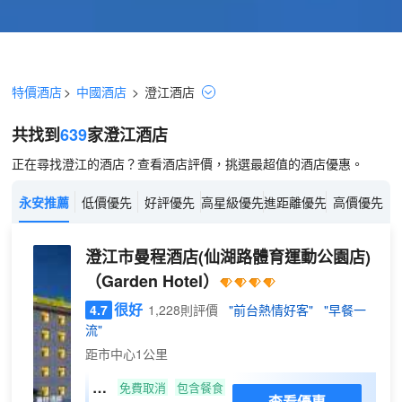
特價酒店
>
中國酒店
>
澄江
酒店
共找到
639
家澄江
酒店
正在尋找澄江的酒店？查看酒店評價，挑選最超值的酒店優惠。
永安推薦
低價優先
好評優先
高星級優先
進距離優先
高價優先
澄江市曼程酒店(仙湖路體育運動公園店)
（Garden Hotel）
很好
4.7
1,228則評價
"前台熱情好客"
"早餐一
流"
距市中心1公里
曼
免費取消
包含餐食
查看優惠