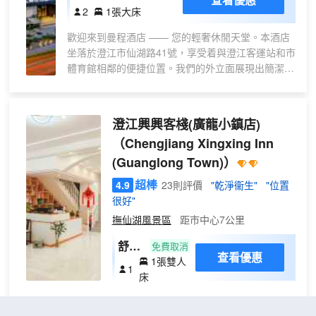
旅
2
1張大床
大
歡迎來到曼程酒店 —— 您的輕奢休閒天堂。本酒店
床
坐落於澄江市仙湖路41號，享受着與澄江客運站和市
房
體育館相鄰的便捷位置。我們的外立面展現出簡潔而
「
高雅的設計，內部裝潢則以現代輕奢為主題，總建築
乳
面積達7000多平方米，提供了全方位的便捷與舒
膠
適。
澄江興興客棧(廣龍小鎮店)
枕
|
（Chengjiang Xingxing Inn
為了滿足您的停車需求，酒店特設有地下停車場。賓
羽
(Guanglong Town)）
客可以選擇多種房型，包括親子房、雙床房、榻榻米
絲
大床房以及電競房等，每一種都以時尚、新穎的設計
超棒
4.9
23則評價
"乾淨衞生"
"位置
枕
和温馨的格調營造出家一般的舒適感。房間內不僅配
很好"
|
備了智能控制系統、液晶數字電視，還有百兆寬帶網
撫仙湖風景區
距市中心7公里
絡和高級衞浴設施，確保您的居住體驗盡善盡美。
智
能
舒適
免費取消
會議室多功能化，可依據不同會議需求提供定製化服
查看優惠
客
1張雙人
單人
1
務。酒店還擁有專業足浴SPA，為您的旅途帶來至高
控
床
間
無上的享受。自助洗衣和有氧健身房的設施，保證您
|
的旅行健康而充滿活力。
小