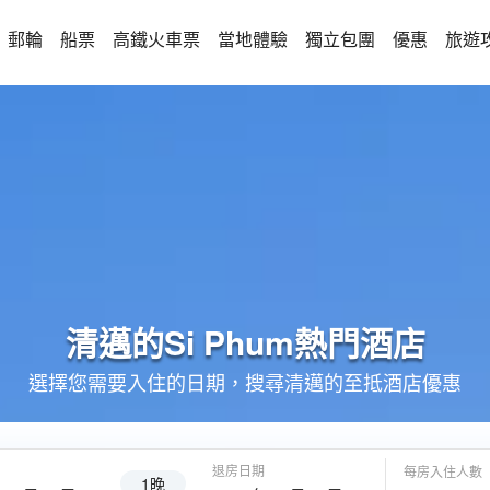
郵輪
船票
高鐵火車票
當地體驗
獨立包團
優惠
旅遊
清邁的
Si Phum
熱門酒店
選擇您需要入住的日期，搜尋清邁的至抵酒店優惠
退房日期
每房入住人數
1晚