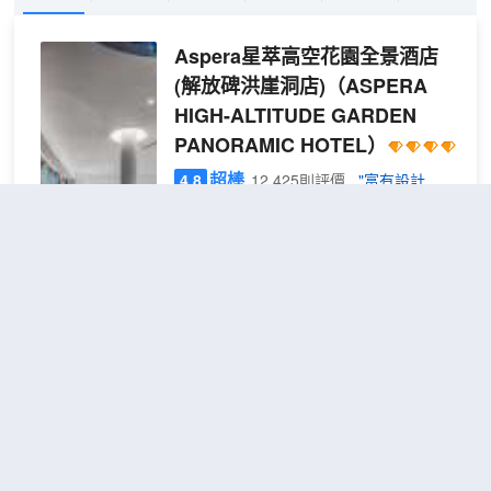
Aspera星萃高空花園全景酒店
(解放碑洪崖洞店)
（ASPERA
HIGH-ALTITUDE GARDEN
PANORAMIC HOTEL）
超棒
4.8
12,425則評價
"富有設計
感"
"前台熱情好客"
解放碑/洪崖洞
距市中心3公里
雲霧
免費取消
查看優惠
雅緻
2
1張大床
大床
酒店面向未來的設計語言，融入山城特有
房
的人文情懷，多層次營造輕鬆、休閒的人
[哈
文之旅氛圍。傾心為每一位賓客提供舒適
曼卡
而又魔幻般的縱享體驗。
頓音
酒店致力於每一位賓客的入住體驗，酒店
響
25樓的頂層花園式穹頂餐廳為您提供多時
重慶衍嶼設計師酒店(解放碑步行
+戴