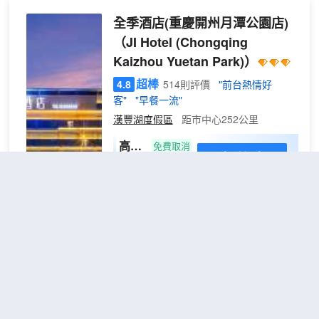
全季酒店(重慶開州月潭公園店)
（JI Hotel (Chongqing
Kaizhou Yuetan Park)）
超棒
4.8
514則評價
"前台熱情好
客"
"早餐一流"
漢豐湖度假區
距市中心252公里
高級
免費取消
查看優惠
大床
2
1張大床
房
作為全季品牌4.0 標準的代表性落地點，
【小
全季重慶開州月潭公園酒店深度承襲 “東
冰箱
方、適度、人文” 的品牌內核，將簡約東
+65
方美學與開州月潭公園的自然意趣巧妙融
寸投
合，既保留全季 4.0 的標準化舒適體驗，
屏電
又注入所在地獨有的鬆弛感，讓每一位途
7天優品酒店(重慶開州區政府廣
視
經開州的住客，都能在城市與自然的交界
機】
場店)
（7 Days Premium Hotel
處，尋得一份屬於東方生活的從容與靜