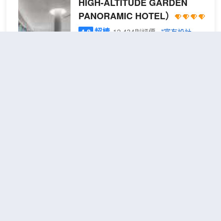
HIGH-ALTITUDE GARDEN
PANORAMIC HOTEL）
超棒
4.8
12,434則評價
"富有設計
感"
"前台熱情好客"
解放碑/洪崖洞
距市中心3公里
雲霧
免費取消
查看優惠
全景
2
1張大床
大床
酒店面向未來的設計語言，融入山城特有
房
的人文情懷，多層次營造輕鬆、休閒的人
[哈
文之旅氛圍。傾心為每一位賓客提供舒適
曼卡
而又魔幻般的縱享體驗。
頓音
酒店致力於每一位賓客的入住體驗，酒店
響
25樓的頂層花園式穹頂餐廳為您提供多時
重慶景慕酒店(解放碑步行街店)
+戴
段服務，包括西式和中式的早餐、下午茶
森吹
（Jingmu Hotel Chongqing
甜點時光，美好的一天從這裏開始也在這
風機
(Jiefangbei Pedestrian
裏結束。
+4K
客房提供免費的迷你吧，讓您感受家一般
Street)）
高清
的舒適，部分客房免費尊享特色早餐、精