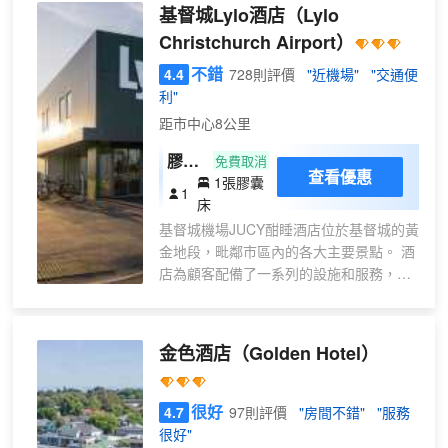
酒店距離各種購物和餐飲場所均有不
(Crusaders)、全黑隊 (All Blacks)、
基督城Lylo酒店
（Lylo
到15分鐘步行路程，距離基督城地標
鳳凰隊 (Phoenix) 和勇士隊
Christchurch Airport）
性的Container Mall購物中心500米，
(Warriors) 等傳奇球隊的精彩比賽。
距離AMI Stadium體育場有10分鐘車
不錯
4.4
728則評價
"近機場"
"交通便
您更喜歡刺激的冒險之旅還是更輕鬆
程。 這些獨具特色的客房配有液晶智
利"
愜意的休閒時光？柳岸野生動物保護
能電視、室內電影、冰箱以及帶可調
區 (Willowbank Wildlife Reserve) 距
距市中心8公里
光照明的私人浴室。酒店提供快速退
離酒店僅 21 分鐘車程，而奧普克温
房服務、洗衣服務以及各種會議室。
膠囊
免費取消
泉水療中心 (Opuke Thermal Pools &
查看優惠
1張膠囊
房
Spa) 也只需 1.5 小時即可抵達，讓您
1
床
（一
在星光下享受蒸汽浴和寧靜氛圍。 來
基督城機場JUCY酣睡酒店位於基督城的黃
和我們一起漂流吧。結識新朋友，分
張床
金地段，毗鄰市區內的各大主要景點。 酒
享彼此的故事，開啟一段即使離開酒
位）
店為顧客配備了一系列的設施和服務，旨
店後仍會津津樂道的精彩旅程。
在讓各位住客能夠享受更多舒適與便
捷。 在酒店內，您會發現內設免費房內無
線網絡, 每日客房清潔服務, 傳真機, 複
金色酒店
（Golden Hotel）
印, 24小時前台等設施。 客房內飾優雅，
便捷設施齊全。 住客可享受酒店內的休閒
設施，包括花園等。 基督城機場JUCY酣
很好
4.7
97則評價
"房間不錯"
"服務
睡酒店可滿足您的一切需要，酒店員工可
很好"