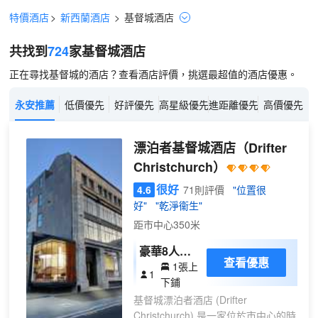
特價酒店
>
新西蘭酒店
>
基督城
酒店
共找到
724
家基督城
酒店
正在尋找基督城的酒店？查看酒店評價，挑選最超值的酒店優惠。
永安推薦
低價優先
好評優先
高星級優先
進距離優先
高價優先
漂泊者基督城酒店
（Drifter
Christchurch）
很好
4.6
71則評價
"位置很
好"
"乾淨衞生"
距市中心350米
豪華8人宿
查看優惠
1張上
舍房間內的
1
下鋪
1張床位，
基督城漂泊者酒店 (Drifter
帶獨立衞生
Christchurch) 是一家位於市中心的時