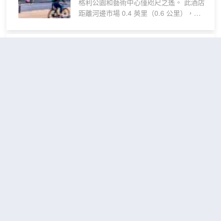
可滿足您的娛樂需求；同時提供免費無線
格利公園和藝術中心僅咫尺之遙。 此酒店
位
網絡，方便您與朋友保持聯繫。便利設施
距離河邊市場 0.4 英里（0.6 公里），距
包括書桌和茶具/咖啡用具，以及帶有免費
離基督城會議展覽中心Te Pae 0.5 英里
市內通話的電話。
（0.7 公里）。 您可充分利用健身中心等
度假設施，此外還有免費 WiFi和公共客廳
基督城哈卡之家
（Haka
等。此酒店還提供旅遊/票務服務、宴會廳
House Christchurch）
和自動售貨機。 您可以去Number Six小酒
吧享用美味的時尚歐洲菜，還可在這裏的
酒吧/酒廊小酌一杯。此外，咖啡館也提供
不錯
4.3
192則評價
"體驗一
餐飲服務。每天 06:30 至 10:00 提供收費
流"
"位置方便"
的歐陸式早餐。 特色服務/設施包括乾洗/
距市中心500米
洗衣服務、24 小時前台服務和多語言服
務。計劃在基督城舉辦活動？這家酒店擁
6床宿舍間
有 9 平方米（100 平方英尺）的空間，包
查看優惠
1張上
的床位(床
1
括會議場地和2 間會議室。酒店設有收費
下鋪
位房)
的按要求提供的從酒店到機場的班車，此
克賴斯特徹奇哈卡之家位於基督城基
外還提供收費自助停車。 酒店的 96 間客
督城市中心，距離哈格利公園和藝術
房定能讓您在旅途中找到家的舒適。提供
中心僅咫尺之遙。 此青年旅館距離
免費無線網絡，方便您與朋友保持聯繫。
Sumner 海灘 7.4 英里（11.8 公
里），距離坎特伯雷博物館 0.2 英里