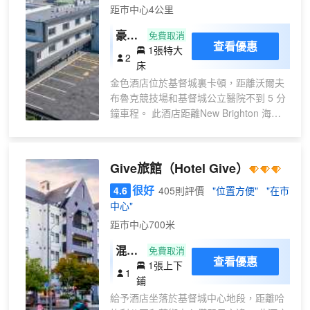
為您提供專業的服務。
距市中心4公里
豪華
免費取消
查看優惠
1張特大
特大
2
床
床房
金色酒店位於基督城裏卡頓，距離沃爾夫
布魯克競技場和基督城公立醫院不到 5 分
鐘車程。 此酒店距離New Brighton 海灘
9.3 英里（15 公里），距離利特爾頓海港
10.3 英里（16.7 公里）。 您可利用免費
WiFi、禮賓服務和美髮沙龍等便利服務和
Give旅館
（Hotel Give）
設施。 您可以去Ngon Ngon Cafe餐廳用
餐，這裏供應午餐、晚餐和早午餐，主打
很好
4.6
405則評價
"位置方便"
"在市
越南菜。您也可以去咖啡館吃些點心。每
中心"
天 08:00 至 13:00 提供收費的當地美食早
距市中心700米
餐。 特色服務/設施包括快速退房、多語言
混合
服務和行李寄存。酒店提供免費自助停
免費取消
查看優惠
車。 23 間空調客房提供備有爐灶和微波
1張上下
宿舍
1
爐的簡易廚房；您定能在旅途中找到家的
鋪
房單
舒適。帶有數碼頻道的 50 英寸平板電視
給予酒店坐落於基督城中心地段，距離哈
張床