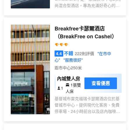
間
尚混合型酒店，專為充滿好奇心的旅
行者打造。 酒店提供時尚的私人客
房、高級共享床位以及各種公共空
間，從健康工作室和影院到聯合辦公
Breakfree卡瑟爾酒店
空間和 The Rambler 酒吧，應有盡
（BreakFree on Cashel）
有，方便您放鬆身心、享用美食和與
朋友交流。酒店融合了歷史底藴和現
代舒適，為您打造一個既能享受社交
不錯
4.4
222則評價
"在市中
樂趣又能倍感舒適的下榻之所。 走出
心"
"服務很好"
酒店，步行兩分鐘即可到達基督城巴
距市中心250米
士換乘站，這裏是前往海濱小鎮薩姆
納 (Sumner)、熱鬧的裏卡頓
內城雙人房
(Riccarton) 和周邊城鎮的門戶，此
查看優惠
1張雙
1
外，如果您想體驗公路旅行，還可以
人床
搭乘長途巴士前往皇后鎮
基督城布雷克福瑞卡瑟爾酒店位於基
(Queenstown)、特威澤爾 (Twizel) 和
督城市中心，提供現代化客房、免費
奧克蘭 (Auckland)。 想要感受夜生活
停車場、24小時前台以及店內咖啡店
的激情？步行五分鐘即可到達 Te
和酒吧。客人每日皆可使用500MB的
Kaha（新西蘭一號體育場），這裏經
免費WiFi。 BreakFree Christchurch
常舉辦大型音樂會，並見證十字軍