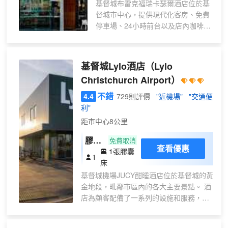
基督城布雷克福瑞卡瑟爾酒店位於基
(Queenstown)、特威澤爾 (Twizel) 和
督城市中心，提供現代化客房、免費
奧克蘭 (Auckland)。 想要感受夜生活
停車場、24小時前台以及店內咖啡店
的激情？步行五分鐘即可到達 Te
和酒吧。客人每日皆可使用500MB的
Kaha（新西蘭一號體育場），這裏經
免費WiFi。 BreakFree Christchurch
常舉辦大型音樂會，並見證十字軍
酒店距離各種購物和餐飲場所均有不
(Crusaders)、全黑隊 (All Blacks)、
基督城Lylo酒店
（Lylo
到15分鐘步行路程，距離基督城地標
鳳凰隊 (Phoenix) 和勇士隊
Christchurch Airport）
性的Container Mall購物中心500米，
(Warriors) 等傳奇球隊的精彩比賽。
距離AMI Stadium體育場有10分鐘車
不錯
4.4
729則評價
"近機場"
"交通便
您更喜歡刺激的冒險之旅還是更輕鬆
程。 這些獨具特色的客房配有液晶智
利"
愜意的休閒時光？柳岸野生動物保護
能電視、室內電影、冰箱以及帶可調
區 (Willowbank Wildlife Reserve) 距
距市中心8公里
光照明的私人浴室。酒店提供快速退
離酒店僅 21 分鐘車程，而奧普克温
房服務、洗衣服務以及各種會議室。
膠囊
免費取消
泉水療中心 (Opuke Thermal Pools &
查看優惠
1張膠囊
房
Spa) 也只需 1.5 小時即可抵達，讓您
1
床
（一
在星光下享受蒸汽浴和寧靜氛圍。 來
基督城機場JUCY酣睡酒店位於基督城的黃
和我們一起漂流吧。結識新朋友，分
張床
金地段，毗鄰市區內的各大主要景點。 酒
享彼此的故事，開啟一段即使離開酒
位）
店為顧客配備了一系列的設施和服務，旨
店後仍會津津樂道的精彩旅程。
在讓各位住客能夠享受更多舒適與便
捷。 在酒店內，您會發現內設免費房內無