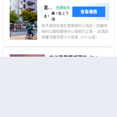
餐。 特色服務/設施包括快速退房、多語言
混合
服務和行李寄存。酒店提供免費自助停
免費取消
查看優惠
車。 23 間空調客房提供備有爐灶和微波
1張上下
宿舍
1
爐的簡易廚房；您定能在旅途中找到家的
鋪
房單
舒適。帶有數碼頻道的 50 英寸平板電視
給予酒店坐落於基督城中心地段，距離哈
張床
可滿足您的娛樂需求；同時提供免費無線
格利公園和藝術中心僅咫尺之遙。 此酒店
位
網絡，方便您與朋友保持聯繫。便利設施
距離河邊市場 0.4 英里（0.6 公里），距
包括書桌和茶具/咖啡用具，以及帶有免費
離基督城會議展覽中心Te Pae 0.5 英里
市內通話的電話。
（0.7 公里）。 您可充分利用健身中心等
度假設施，此外還有免費 WiFi和公共客廳
宜必思基督城酒店
（ibis
等。此酒店還提供旅遊/票務服務、宴會廳
Christchurch）
和自動售貨機。 您可以去Number Six小酒
吧享用美味的時尚歐洲菜，還可在這裏的
不錯
4.4
244則評價
"在市中
酒吧/酒廊小酌一杯。此外，咖啡館也提供
心"
"乾淨衞生"
餐飲服務。每天 06:30 至 10:00 提供收費
距市中心50米
的歐陸式早餐。 特色服務/設施包括乾洗/
洗衣服務、24 小時前台服務和多語言服
標準間 - 帶
查看優惠
務。計劃在基督城舉辦活動？這家酒店擁
2張雙
2張雙人床
2
有 9 平方米（100 平方英尺）的空間，包
人床
括會議場地和2 間會議室。酒店設有收費
宜必思克賴斯特徹奇酒店位於克賴斯