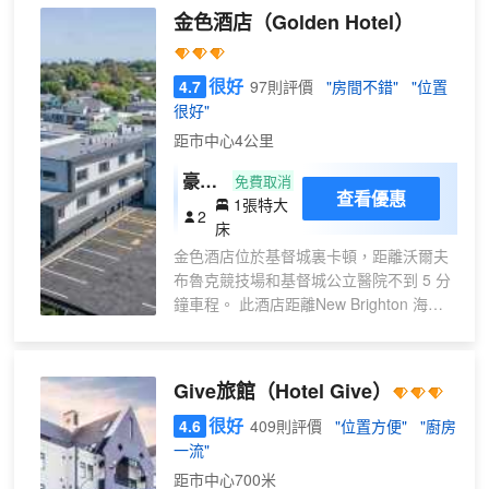
線網絡, 每日客房清潔服務, 傳真機, 複
金色酒店
（Golden Hotel）
印, 24小時前台等設施。 客房內飾優雅，
便捷設施齊全。 住客可享受酒店內的休閒
設施，包括花園等。 基督城機場JUCY酣
很好
4.7
97則評價
"房間不錯"
"位置
睡酒店可滿足您的一切需要，酒店員工可
很好"
為您提供專業的服務。
距市中心4公里
豪華
免費取消
查看優惠
1張特大
無障
2
床
礙房
金色酒店位於基督城裏卡頓，距離沃爾夫
布魯克競技場和基督城公立醫院不到 5 分
鐘車程。 此酒店距離New Brighton 海灘
9.3 英里（15 公里），距離利特爾頓海港
10.3 英里（16.7 公里）。 您可利用免費
WiFi、禮賓服務和美髮沙龍等便利服務和
Give旅館
（Hotel Give）
設施。 您可以去Ngon Ngon Cafe餐廳用
餐，這裏供應午餐、晚餐和早午餐，主打
很好
4.6
409則評價
"位置方便"
"廚房
越南菜。您也可以去咖啡館吃些點心。每
一流"
天 08:00 至 13:00 提供收費的當地美食早
距市中心700米