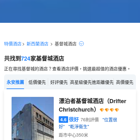
特價酒店
>
新西蘭酒店
>
基督城
酒店
共找到
724
家基督城
酒店
正在尋找基督城的酒店？查看酒店評價，挑選最超值的酒店優惠。
永安推薦
低價優先
好評優先
高星級優先
進距離優先
高價優先
漂泊者基督城酒店
（Drifter
Christchurch）
很好
4.6
76則評價
"位置很
好"
"乾淨衞生"
距市中心350米