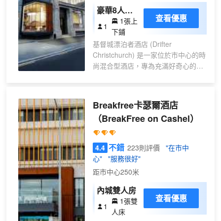
豪華8人宿
查看優惠
1張上
舍房間內的
1
下鋪
1張床位，
基督城漂泊者酒店 (Drifter
帶獨立衞生
Christchurch) 是一家位於市中心的時
間
尚混合型酒店，專為充滿好奇心的旅
行者打造。 酒店提供時尚的私人客
房、高級共享床位以及各種公共空
間，從健康工作室和影院到聯合辦公
Breakfree卡瑟爾酒店
空間和 The Rambler 酒吧，應有盡
（BreakFree on Cashel）
有，方便您放鬆身心、享用美食和與
朋友交流。酒店融合了歷史底藴和現
代舒適，為您打造一個既能享受社交
不錯
4.4
223則評價
"在市中
樂趣又能倍感舒適的下榻之所。 走出
心"
"服務很好"
酒店，步行兩分鐘即可到達基督城巴
距市中心250米
士換乘站，這裏是前往海濱小鎮薩姆
納 (Sumner)、熱鬧的裏卡頓
內城雙人房
(Riccarton) 和周邊城鎮的門戶，此
查看優惠
1張雙
1
外，如果您想體驗公路旅行，還可以
人床
搭乘長途巴士前往皇后鎮