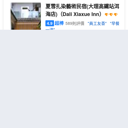
夏雪扎染藝術民宿(大理高鐵站洱
海店)
（Dali Xiaxue Inn）
超棒
4.9
589則評價
"員工友善"
"早餐
一流"
洱海公園景區
距市中心800米
特惠
免費取消
查看優惠
大床
1
1張大床
房
民宿具體位置位於大理白族自治州大理市
（房
洱海國際生態城旁，距離大理機場和高鐵
間內
站方便快捷，近大理雲想山路極主題公
衞生
園、聽風樓、市中心、洱海公園、大理海
間為
洋世界、濕地公園、大理州博物館、等
蹲
地，步行3-5分鐘即可到達洱海邊。
i野·逃離時光甄選國際青年旅舍
廁）
民宿的天台還可以欣賞蒼山、洱海美景，
(大理古城店)
（Dali Upland
在天台看日出、日落，感受大理的風花雪
International Youth Hostel）
月，與美景融為一體，不管您是商務出
差，還是休閒旅遊都是較為理想的選擇。