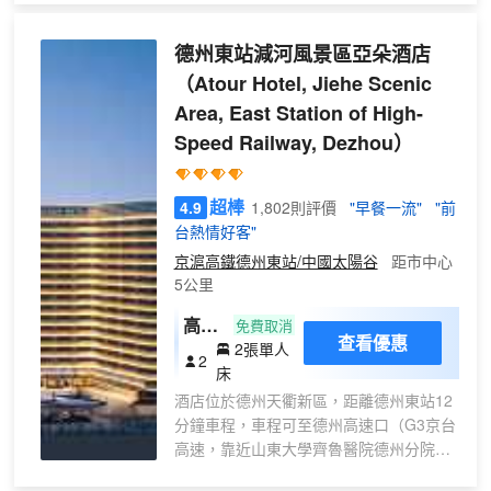
房
（安
德州東站減河風景區亞朵酒店
眠床
墊
（Atour Hotel, Jiehe Scenic
+可
Area, East Station of High-
投屏
Speed Railway, Dezhou）
65寸
電
超棒
4.9
1,802則評價
"早餐一流"
"前
視）
台熱情好客"
京滬高鐵德州東站/中國太陽谷
距市中心
5公里
高級
免費取消
查看優惠
2張單人
雙床
2
床
房
酒店位於德州天衢新區，距離德州東站12
（小
分鐘車程，車程可至德州高速口（G3京台
度客
高速，靠近山東大學齊魯醫院德州分院步
控
行可至。地段優，交通便利，出行方便。
+全