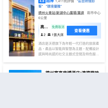
超棒
4.8
1,411則評價
"前台熱情好
閒、娛樂一應俱全，都是您的理想之選
客"
"環境優雅"
德州火車站/新湖中心廣場/萬達
距市中心
6公里
高級
免費取消
查看優惠
大床
2
1張大床
房
酒店是沃德旗下為年輕一代打造的旅居產
（無
品，產品以智能與智慧為主題，配備設計
線投
感與時尚感的社交主題式空間及特色服
屏觀
務，為客戶提供更多“自由選擇、時尚、有
影）
活動力”的品質居住體驗。
酒店位於德州市德城區市中心商業圈中心
德州富豪康博酒店(澳德樂時
帶，可便於客戶在工作之餘，擁有一席休
代廣場店)
（Regal Kangbo
閒之地。酒店前往德州火車站、德州汽車
Hotel）
總站、德州人民公園、德州新湖風景區、
萬達廣場等旅遊景點及購物、餐飲、休閒
很好
4.6
4,142則評價
"前台熱情
之所交通便利，車程僅需五到十分鐘便可
好客"
"早餐一流"
到達商業圈內眾多地點。
德州職業技術學院/市政府/澳德樂時
酒店集專家與業主傾力打造，品味、格調