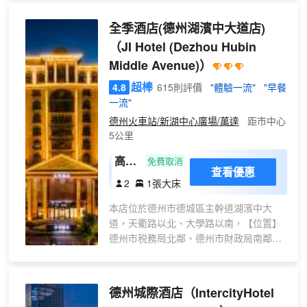
景點：減河濕地風景區、董子園風景區、
智能
德州動植物園，車程均在10分鐘內。距離
全季酒店(德州湖濱中大道店)
馬桶
德州奧德樂商場15分鐘。酒店擁有温馨舒
+電
（JI Hotel (Dezhou Hubin
適的大床房和雙床房，更配有與浴缸套
視投
Middle Avenue)）
房，同時設有停車場，及早餐廳、洗衣
屏
房、健身房等，讓您在繁忙奔波之餘盡享
超棒
4.8
615則評價
"體驗一流"
"早餐
+小
輕鬆，健康的生活方式。亞朵酒店是以閲
一流"
冰
讀和攝影為主題的人文酒店，高品質的客
德州火車站/新湖中心廣場/萬達
距市中心
房產品設施、細緻温馨的服務，帶給您“自
箱）
5公里
然、靜謐、温暖、樸實”的健康生活方式。
客房均採用堪比高星級酒店的普蘭特系列
高級
免費取消
優質床品，中央空調，雙100M高速光纖，
查看優惠
大床
2
1張大床
全WIFI覆蓋為您提供一個自在、放鬆的居
房
停空間。LifeisAtour，人生就是一場旅
本店位於德州市德城區主幹道湖濱中大
（65
行，總有不期而遇的温暖，在這裏休憩、
道，天衢路以北、大學路以南，【位置】
寸電
充電、放鬆，是您商務出行及旅遊的上佳
德州市税務局北鄰、德州市財政局南鄰。
視投
選擇。
【停車】酒店南側為停車場，北側為充電
屏
樁。【交通】【德州站】【汽車總站】駕
+品
車僅需15分鐘，公交22路、4路乘坐約十
德州城際酒店
（IntercityHotel
質床
站。【醫院】駕車5分鐘，德州市婦幼保健