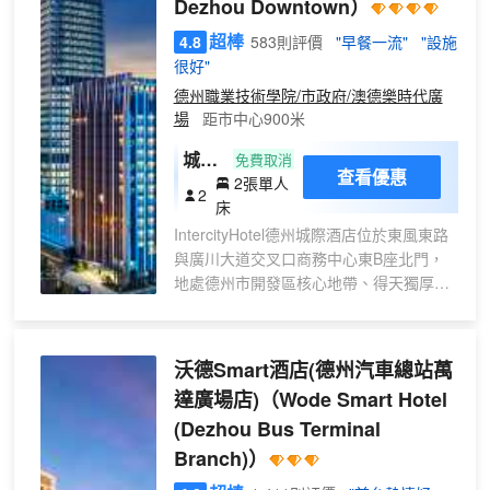
墊
Dezhou Downtown）
院駕車4分鐘，山東大學齊魯醫院德州醫
+智
院、德州市立醫院駕車10分鐘內。【景
超棒
4.8
583則評價
"早餐一流"
"設施
能馬
點】德州市植物園步行5分鐘，中心廣場、
很好"
桶）
新湖風景區10分鐘，蘇魯王墓駕車5分
德州職業技術學院/市政府/澳德樂時代廣
鐘，古運河風景區駕車20分鐘【周邊商
場
距市中心900米
城】銀座商城步行10分鐘，德州百貨大樓
大樓駕車10分鐘。【周邊飲食】酒店斜對
城際
免費取消
查看優惠
面是甜沫村，旁邊是廣川賓館，老德州四
2張單人
雙床
2
合院駕車5分鐘，俊辰羔羊火鍋步行10分
床
房
鐘，【學校】酒店周邊學校德州北園小
IntercityHotel德州城際酒店位於東風東路
學、德州湖濱北路小學青年路校區、中原
與廣川大道交叉口商務中心東B座北門，
街校區、第十中學南校區步行均在15分鐘
地處德州市開發區核心地帶、得天獨厚的
內。 酒店早餐廳在一樓，就餐時間為7
地理優勢，讓出行更力便捷。酒店擁有
點-10點。健身房洗衣服在酒店三樓，刷房
159間客房及套房，房間全配備新風系
卡可至三樓。健身房配備設施有跑步機、
統，智能客控、免費迷你吧等，配套設施:
沃德Smart酒店(德州汽車總站萬
單車。洗衣房內配備洗衣機烘乾機各兩
會議室、健身房、洗衣房、宴會包廂、大
台，掛燙機和電熨斗，24小時免費使用。
達廣場店)
（Wode Smart Hotel
堂吧等、更配備行政樓層等高端商務配
(Dezhou Bus Terminal
置，酒店以“賓客至上，服務至上"為紹營
宗旨、採用了科學的經營機制和管理方
Branch)）
法，不斷追求卓越，無論商務宴會、休