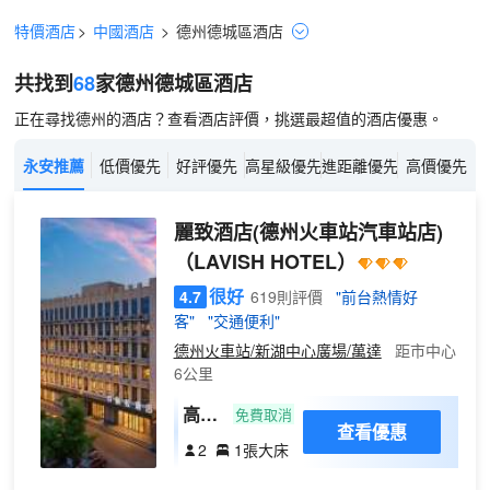
特價酒店
>
中國酒店
>
德州
德城區
酒店
共找到
68
家德州
德城區
酒店
正在尋找德州的酒店？查看酒店評價，挑選最超值的酒店優惠。
永安推薦
低價優先
好評優先
高星級優先
進距離優先
高價優先
麗致酒店(德州火車站汽車站店)
（LAVISH HOTEL）
很好
4.7
619則評價
"前台熱情好
客"
"交通便利"
德州火車站/新湖中心廣場/萬達
距市中心
6公里
高級
免費取消
查看優惠
商務
2
1張大床
大床