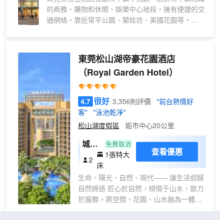
的商務、購物和休閒、娛樂中心地段，擁有便捷的交
房
通網絡，靠近常平公園、蘭桂坊、美國花園等。
「
城
東莞美怡登酒店裝潢精緻典雅、美侖美奐，是新亞洲
景
建築風格的完美體現。酒店採用先進的紅外線智能化
東莞松山湖帝豪花園酒店
視
客房管理系統，設身處地為賓客提供温馨而超前的服
野
（Royal Garden Hotel）
務，擁有雅緻時尚的客房，親切專業的服務，考究華
+
麗的配置和豐盛的多國餐飲美食。
親
很好
4.7
3,356則評價
"前台熱情好
膚
東莞美怡登酒店致力成為優秀的商務精品酒店，為來
客"
"泳池乾淨"
床
賓提供一個愉快的常平之行，當來賓踏入酒店的一剎
松山湖度假區
距市中心20公里
那，宛如回到家一樣，有着熟悉的味道—舒適、温
品
暖、安心。
+
城市
免費取消
查看優惠
嵌
1張特大
景觀
2
入
床
高級
式
生命、陽光、自然、現代—— 讓生活迴歸
大床
浴
自然締造 匠心於自然，傾情于山水，致力
房
於服務，將空間、花園、山水融為一體的
缸
（附
酒店理念，塑造珠三角地區“自然共居住為
」
樓）