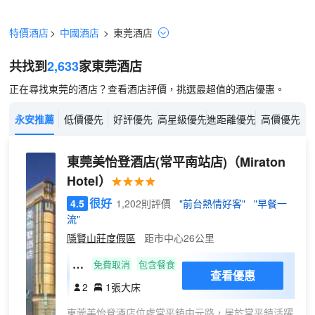
特價酒店
>
中國酒店
>
東莞
酒店
共找到
2,633
家東莞
酒店
正在尋找東莞的酒店？查看酒店評價，挑選最超值的酒店優惠。
永安推薦
低價優先
好評優先
高星級優先
進距離優先
高價優先
東莞美怡登酒店(常平南站店)
（Miraton
Hotel）
很好
4.5
1,202則評價
"前台熱情好客"
"早餐一
流"
隱賢山莊度假區
距市中心26公里
高
免費取消
包含餐食
查看優惠
級
2
1張大床
大
東莞美怡登酒店位處常平鎮中元路，居於常平鎮活躍
床