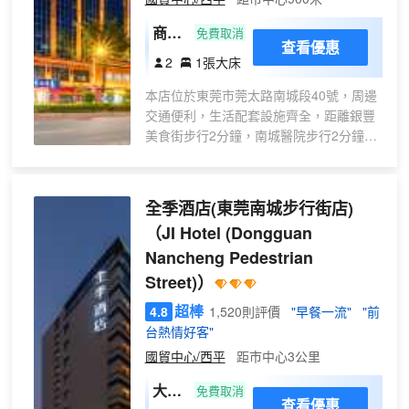
商務
免費取消
查看優惠
大床
2
1張大床
房
本店位於東莞市莞太路南城段40號，周邊
【高
交通便利，生活配套設施齊全，距離銀豐
級床
美食街步行2分鐘，南城醫院步行2分鐘，
墊
萊蒙商業中心步行5分鐘；臨近會展中心地
+隔
鐵站A出口、國貿城、會展中心、大劇
音玻
院、匯一城、下壩坊酒吧街等。
全季酒店(東莞南城步行街店)
璃】
周邊旅遊景點豐富：水濂山森林公園、東
（JI Hotel (Dongguan
莞植物園、旗峯山（黃旗山）、虎英公
Nancheng Pedestrian
園、同沙生態公園、可園；
酒店擁有多種房型供您選擇，房間內配套
Street)）
設施齊全，附設會議廳、洗衣房、健身
超棒
4.8
1,520則評價
"早餐一流"
"前
房；期望給您帶來一段美好的旅程。
台熱情好客"
國貿中心/西平
距市中心3公里
大床
免費取消
查看優惠