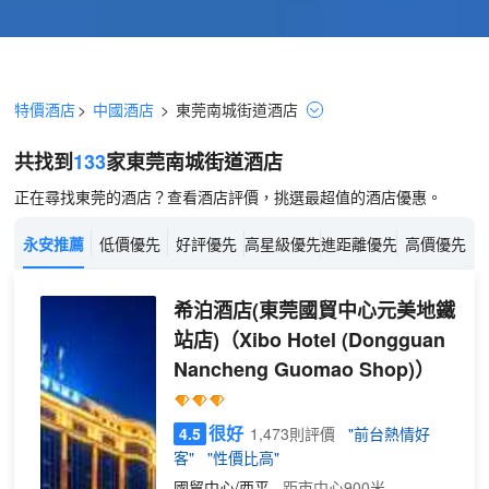
特價酒店
>
中國酒店
>
東莞
南城街道
酒店
共找到
133
家東莞
南城街道
酒店
正在尋找東莞的酒店？查看酒店評價，挑選最超值的酒店優惠。
永安推薦
低價優先
好評優先
高星級優先
進距離優先
高價優先
希泊酒店(東莞國貿中心元美地鐵
站店)
（Xibo Hotel (Dongguan
Nancheng Guomao Shop)）
很好
4.5
1,473則評價
"前台熱情好
客"
"性價比高"
國貿中心/西平
距市中心900米