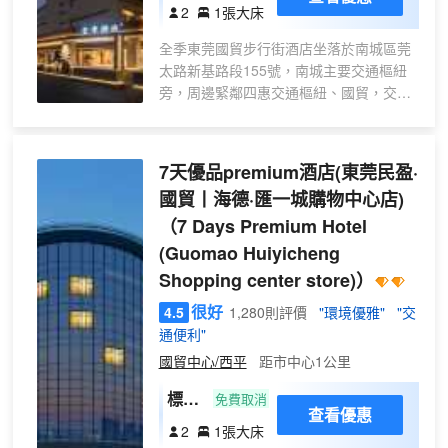
房
2
1張大床
（天
全季東莞國貿步行街酒店坐落於南城區莞
竺葵
太路新基路段155號，南城主要交通樞紐
精油
旁，周邊緊鄰四惠交通樞紐、國貿，交通
洗護
非常便利，酒店擁有諸多間全季4,0版本客
+小
房、客聽、洗衣房、健跑室，車位充足及
冰箱
快充，全季酒店作為中檔酒店的標杆始終
7天優品premium酒店(東莞民盈·
+洗
秉承“為中國人設計，讓外國人體驗”的品
烘）
國貿丨海德·匯一城購物中心店)
牌初心。 走進酒店，禪茶香氛徐徐沁心，
（7 Days Premium Hotel
朦朧留白的寫意氛圍讓賓客能夠一下子放
鬆下來，迴歸到鬆弛的狀態。落座奉茶，
(Guomao Huiyicheng
是全季的親朋待客之道。全季甄選源頭好
Shopping center store)）
茶、搭配古法手作茶點，以滿足賓客臨時
很好
辦公、商務休閒的需求，讓更多人在一盞
4.5
1,280則評價
"環境優雅"
"交
清茶裏享受當下的美好。 全季酒店自2010
通便利"
年創立以來，始終致力於提供最契合中國
國貿中心/西平
距市中心1公里
人審美和生活方式的酒店，把這片土地獨
標準
免費取消
有的住宿文化傳遞給每一位住客，是大家
查看優惠
大床
出行的安心優選。
2
1張大床
房