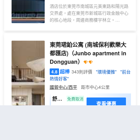
酒店位於東莞市南城區元美東路和陽光路
交界處，處在東莞市新城區行政金融中心
的核心地段，周邊商務樓宇林立。
距東莞國貿步行只需5分鐘路程，
距匯一城就在酒店對面，步行1分鐘
距西面的中心廣場、圖書館、展覽館、玉
東莞珺鉑公寓 (南城保利歡樂大
蘭大劇院、青少年科技活動，步行10分鐘
都匯店)
（Junbo apartment in
酒店附近有肯德基、真功夫、各大銀行、
Dongguan）
南城醫院、各種大型酒吧等生活娛樂配套
設施。
超棒
4.8
343則評價
"環境優雅"
"前台
熱情好客"
火車站：距離火車站40分鐘車程
國貿中心/西平
距市中心4公里
飛機場：距離機場90分鐘車程
舒睡
免費取消
查看優惠
大床
2
1張大床
房
感謝您選擇入住珺鉑公寓！
{落
我們公寓前台位於東莞市-南城區-眾利路-
地窗
保利歡樂大都匯（正門）108號商鋪；
+獨