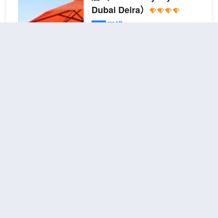
Dubai Deira）
不錯
4.1
369則評價
"交通便
利"
"近地鐵站"
德拉
距市中心9公里
特大床房
查看優惠
1張特
2
大床
迪拜德伊勒温德姆華美達酒店位於迪
拜德伊勒，距離黃金市場和德拉城市
中心廣場不到 5 分鐘車程。 此SPA酒
店距離迪拜世界貿易中心 5 英里
（8.1 公里），距離迪拜購物中心 7.9
英里（12.7 公里）。 您可到 SPA 慰
4U Dubai
（4U Dubai）
勞一下自己，這裏提供按摩和身體護
理。您可以充分利用健身俱樂部、室
3.6
9則評價
外游泳池和桑拿等度假設施。此酒店
德拉
距市中心9公里
還提供免費 WiFi、禮賓服務和美髮沙
經濟太空艙
龍。 要享用午餐或晚餐，您可以去
查看優惠