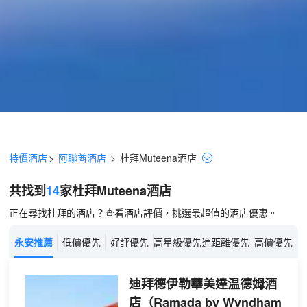
特價酒店
>
阿聯酋酒店
>
杜拜
Muteena
酒店
共找到
14
家杜拜
Muteena
酒店
正在尋找杜拜的酒店？查看酒店評價，挑選最超值的酒店優惠。
永安推薦
低價優先
好評優先
高星級優先
進距離優先
高價優先
迪拜德伊勒華美達温德姆酒
店
（Ramada by Wyndham