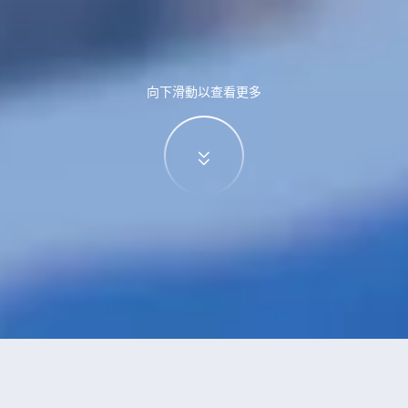
向下滑動以查看更多
特價酒店
>
德國酒店
>
杜塞爾多夫
9區-Hassels
酒店