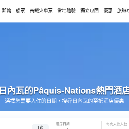
郵輪
船票
高鐵火車票
當地體驗
獨立包團
優惠
旅遊
日內瓦的
Pâquis-Nations
熱門酒
選擇您需要入住的日期，搜尋日內瓦的至抵酒店優惠
退房日期
每房入住人數
1晚