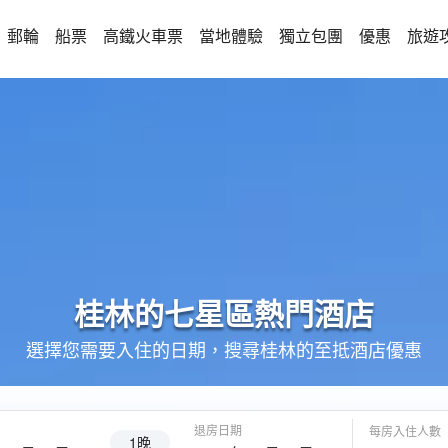
郵輪
船票
高鐵火車票
當地體驗
獨立包團
優惠
旅遊
桂林的
七星區
熱門酒店
選擇您需要入住的日期，搜尋桂林的至抵酒店優惠
退房日期
每房入住人數
1晚