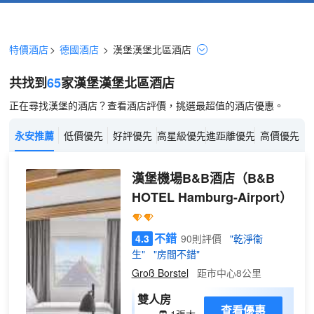
特價酒店
>
德國酒店
>
漢堡
漢堡北區
酒店
共找到
65
家漢堡
漢堡北區
酒店
正在尋找漢堡的酒店？查看酒店評價，挑選最超值的酒店優惠。
永安推薦
低價優先
好評優先
高星級優先
進距離優先
高價優先
漢堡機場B&B酒店
（B&B
HOTEL Hamburg-Airport）
不錯
4.3
90則評價
"乾淨衞
生"
"房間不錯"
Groß Borstel
距市中心8公里
雙人房
查看優惠