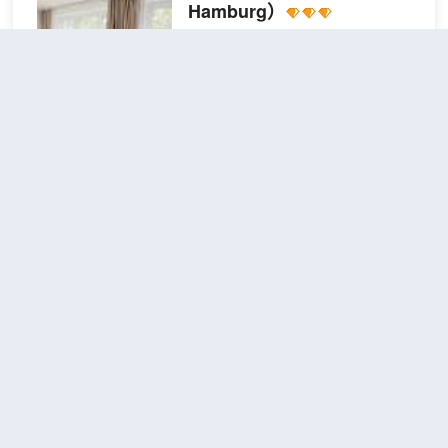
間客房，提供液晶電視。您的精選舒
Hamburg）
費報紙和乾洗/洗衣服務。酒店提供收費自
適床墊卧床備有高檔床上用品。提供
助停車。 酒店的 42 間客房定能讓您在旅
3.3
1則評價
免費有線和無線上網，方便您與朋友
途中找到家的舒適。提供免費無線網絡，
保持聯繫；另提供衞星頻道，可滿足
距市中心2公里
方便您與朋友保持聯繫；有線頻道可滿足
您的娛樂需求。浴室提供浸泡浴缸和
您的娛樂需求。浴室提供浴缸或淋浴和吹
雙人房
免費洗浴用品。
風機。便利設施包括電話和書桌；如有需
查看優惠
1張大
2
要，還可提供嬰兒床（額外收費）。
床
漢堡城市公寓酒店坐落於漢堡漢堡-諾
德，距離漢堡市政廳和微縮景觀世界
不到 10 分鐘車程。 此酒店距離漢堡
郵輪中心 2.3 英里（3.8 公里），距
離易北愛樂廳 2.5 英里（4 公里）。
酒店的 28 間客房定能讓您在旅途中
梅因酒店
（MeinHotel）
找到家的舒適。提供免費無線網絡，
方便您與朋友保持聯繫。浴室提供淋
不錯
4.0
9則評價
浴設施、免費洗浴用品和吹風機。便
Langenhorn
距市中心10公里
利設施包括保險箱，而且每天提供客
單人
房服務
免費取消
查看優惠
1張單人
房
1
床