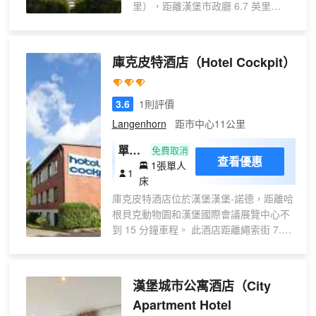
里），距離漢堡市政廳 6.7 英里
（10.8 公里）。 此家居型酒店距離
禾克斯公園球場 6.9 英里（11.1 公
里），距離繩索街 6.9 英里（11.1 公
庫克皮特酒店
（Hotel Cockpit）
里）。 不要錯過桑拿、健身中心和自
行車租賃等眾多度假設施。此酒店的
其他特色包括免費 WiFi、禮賓服務和
3.6
1則評價
酒店內購物。 您可以去Stoke
Langenhorn
距市中心11公里
Restaurant主題餐廳吃點便餐，也可
在這裏的酒吧/酒廊小酌一杯輕鬆一
單人
免費取消
查看優惠
下。還可以選擇待在房間裏，享受 24
1張單人
房
1
小時送餐服務。自助式早餐（收費）
床
供應時間為：週一至週五 06:00 至
庫克皮特酒店位於漢堡漢堡-諾德，距離哈
10:30，週末 06:00 至 11:00。 特色
根貝克動物園和漢堡國際會議展覽中心不
服務/設施包括免費高速有線上網、24
到 15 分鐘車程。 此酒店距離繩索街 7.8
小時商務中心和乾洗/洗衣服務。計劃
英里（12.5 公里），距離微縮景觀世界
在漢堡舉辦活動？這家酒店擁有
8.2 英里（13.2 公里）。 您可利用免費
1000 平方米（10764 平方英尺）的
WiFi和旅遊/票務服務等便利服務和設施。
漢堡城市公寓酒店
（City
空間，包括會議中心和14 間會議室。
每天 07:00 至 10:00 提供收費的歐陸式早
酒店提供收費自助停車。 酒店有 267
Apartment Hotel
餐。 特色服務/設施包括電腦站點、大堂免