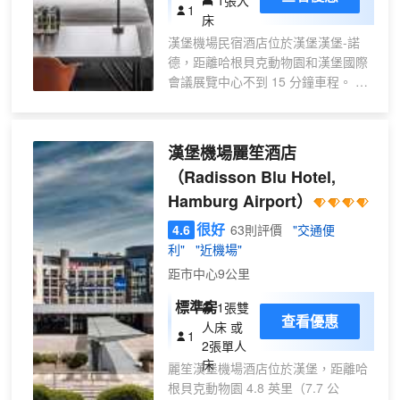
1張大
1
床
漢堡機場民宿酒店位於漢堡漢堡-諾
德，距離哈根貝克動物園和漢堡國際
會議展覽中心不到 15 分鐘車程。 此
酒店距離繩索街 5.7 英里（9.2 公
里），距離微縮景觀世界 6.5 英里
（10.5 公里）。 您可利用免費 WiFi
漢堡機場麗笙酒店
和自動售貨機等便利服務和設施。 自
（Radisson Blu Hotel,
助式早餐（收費）供應時間為：週一
Hamburg Airport）
至週五 04:00 至 10:00，週末 04:00
至 10:30。 特色服務/設施包括商務中
很好
4.6
63則評價
"交通便
心、行李寄存和自動售貨機。酒店提
利"
"近機場"
供收費自助停車。 酒店有 157 間客
距市中心9公里
房，提供平板電視。提供免費無線網
絡，方便您與朋友保持聯繫；有線頻
標準房
1張雙
道可滿足您的娛樂需求。浴室提供淋
查看優惠
人床 或
1
浴設施和吹風機。便利設施包括書
2張單人
桌，而且每天提供客房服務
床
麗笙漢堡機場酒店位於漢堡，距離哈
根貝克動物園 4.8 英里（7.7 公