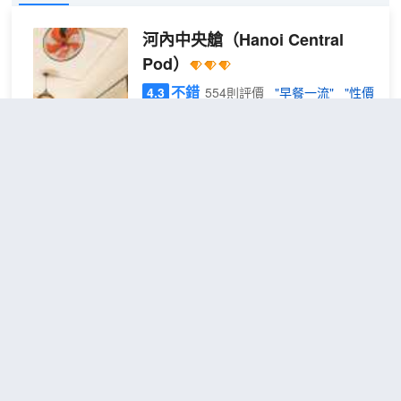
河內中央艙
（Hanoi Central
Pod）
不錯
4.3
554則評價
"早餐一流"
"性價
比高"
還劍湖地區
距市中心400米
8床
包含餐食
查看優惠
1張小型
混合
1
雙人床
宿舍
河內中央艙坐落於河內老城區，距離還劍
（床
湖和河內古街夜市不到 10 分鐘步行路
位）
程。 此青年旅館距離河內聖若瑟大教堂
0.7 英里（1.1 公里），距離河內歌劇院
0.9 英里（1.4 公里）。 您可到花園欣賞
美景，還可利用免費 WiFi和禮賓服務等服
西湖珍珠公寓酒店及Spa - 由
務和設施。此青年旅館的其他設施包括接
Pegasy集團提供
（Westlake
待大廳和自動售貨機。 您可以到服務河內
Pearl Apartment & Hotel - by
中央艙住客的雜貨店/便利店隨便找點吃