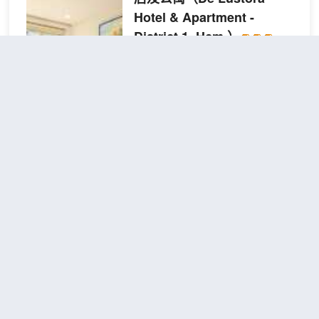
Hotel & Apartment -
District 1, Hcm.）
很好
4.6
175則評價
"體驗一
流"
"設施很好"
距市中心2公里
一室基礎客
查看優惠
1張大
房
2
床
入住 De Lustora Hotel & Apartment -
胡志明市第一區，您將位於胡志明市
中心，步行僅需4分鐘即可到達裴援
步行街，步行6分鐘可達範五老街。
酒店距離濱城市場約10分鐘路程，距
離同起街約15分鐘路程。 歡迎您入住
尼斯精品酒店
（Nicecy
並享受如家般的舒適體驗，酒店提供
Boutique Hotel）
免費無線網絡，方便您隨時保持連
接。每間客房均設有帶淋浴的私人浴
3.9
250則評價
"早餐一流"
"性價比
室，並配備免費洗浴用品和吹風機。
高"