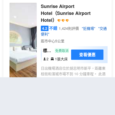
Sunrise Airport
Hotel
（Sunrise Airport
Hotel）
不錯
4.2
1,424則評價
"近機場"
"交通
便利"
距市中心5公里
標準
免費取消
查看優惠
雙人
2
1張大床
間
日出機場酒店位於胡志明市新平，距離東
桂街和濱城市場不到 10 分鐘車程。 此酒
店距離碧文步行街 4.9 英里（7.8 公
里），距離西貢河 3.3 英里（5.4 公
里）。 您可利用免費 WiFi和接待大廳等便
利服務和設施。 特色服務/設施包括乾洗/
雙子西貢奢華酒店
（Gemini
洗衣服務、24 小時前台服務和儲物櫃。設
Saigon Luxury）
有收費的24 小時往返機場班車。 有 31 間
空調客房提供存放一些免費物品的迷你吧