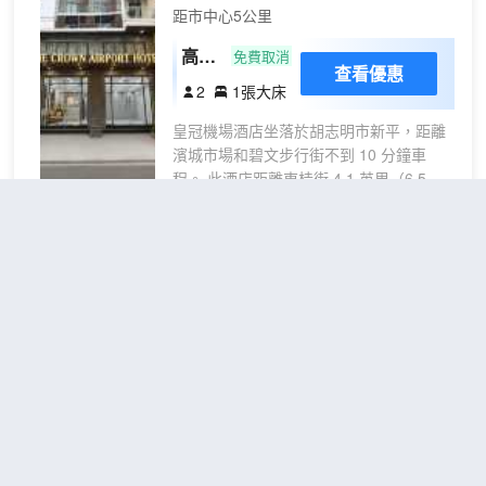
適。您的客房備有記憶海綿床墊卧床。提
距市中心5公里
供免費無線網絡，方便您與朋友保持聯
繫；有線頻道可滿足您的娛樂需求。私人
高級
免費取消
查看優惠
浴室提供浸泡浴缸和名牌洗護用品。
雙人
2
1張大床
房
皇冠機場酒店坐落於胡志明市新平，距離
濱城市場和碧文步行街不到 10 分鐘車
程。 此酒店距離東桂街 4.1 英里（6.5 公
里），距離西貢廣場 4.5 英里（7.3 公
里）。 這個無煙酒店提供附近免費停車設
施。 特色服務/設施包括24 小時前台服務
陽光機場酒店
（Sunshine
和電梯。設有收費的24 小時往返機場班
Airport Hotel）
車。 有 30 間空調客房提供液晶電視；您
定能在旅途中找到家的舒適。提供免費無
不錯
4.3
309則評價
"交通便利"
"近機
線網絡，方便您與朋友保持聯繫；有線頻
場"
道可滿足您的娛樂需求。配備淋浴設施的
距市中心5公里
私人浴室提供大花灑淋浴噴頭和名牌洗護
用品。便利設施包括免費瓶裝水，而且每
高級
免費取消
查看優惠
天提供客房服務
雙人
2
1張大床
間