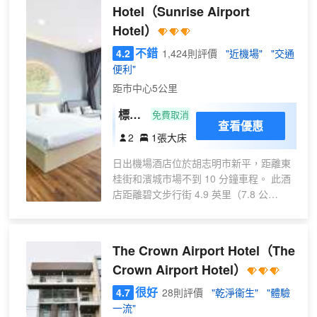
Hotel
（Sunrise Airport
Hotel）
不錯
4.2
1,424則評價
"近機場"
"交通
便利"
距市中心5公里
標準
免費取消
查看優惠
雙人
2
1張大床
間
日出機場酒店位於胡志明市新平，距離東
桂街和濱城市場不到 10 分鐘車程。 此酒
店距離碧文步行街 4.9 英里（7.8 公
里），距離西貢河 3.3 英里（5.4 公
里）。 您可利用免費 WiFi和接待大廳等便
利服務和設施。 特色服務/設施包括乾洗/
The Crown Airport Hotel
（The
洗衣服務、24 小時前台服務和儲物櫃。設
Crown Airport Hotel）
有收費的24 小時往返機場班車。 有 31 間
空調客房提供存放一些免費物品的迷你吧
很好
4.7
28則評價
"乾淨衞生"
"體驗
和液晶電視；您定能在旅途中找到家的舒
一流"