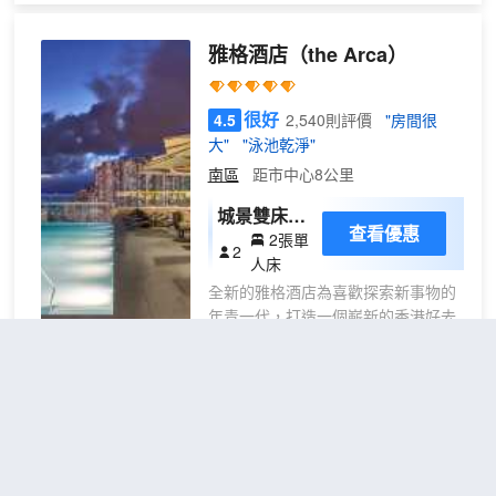
ges are on offer. Religious, social se
園及各巴士線直達各區旅遊點，交通
rvice and community groups are acc
方便。
orded special discounts.Cafeteria se
雅格酒店
（the Arca）
rving snacks and drinks. In-
room safe-
很好
4.5
2,540則評價
"房間很
box, foreign exchange service, facsi
大"
"泳池乾淨"
mile and copying service, baggage s
torage, laundry and dry cleaning an
南區
距市中心8公里
d postal service.
城景雙床客
查看優惠
2張單
房
2
人床
全新的雅格酒店為喜歡探索新事物的
年青一代，打造一個嶄新的香港好去
處。Yulan Group的旗艦級地標開創
酒店業新基準，我們的團隊將會在致
力為您提供刻骨銘心的服務，讓您每
次到訪都留下深刻的體驗。
香港海洋公園萬豪酒店
（Hong
Kong Ocean Park Marriott
Hotel）