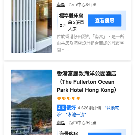
南區
距市中心8公里
標準雙床房
查看優惠
2張單
2
人床
位於香港仔田灣的「南寓」，是一所
由共居及酒店設計組合而成的城市空
間。
「南寓」是一個讓充滿熱情環球旅人
歇息的寓居，亦為鄰近社區注入無限
朝氣與活力。
香港富麗敦海洋公園酒店
我們竭誠用心地照顧客人的需要，提
（The Fullerton Ocean
供令人耳目一新的住宿選擇； 我們以
Park Hotel Hong Kong）
持續追求精益求精的服務及積極主動
地照顧客人的身心靈為使命。
很好
4.6
4,626則評價
"泳池乾
淨"
"泳池一流"
南寓是為充滿熱情的環球旅人而設
計：包括追求身心靈健康生活，接觸
南區
距市中心9公里
多元化新事物，喜歡探索本地文化，
海景客房