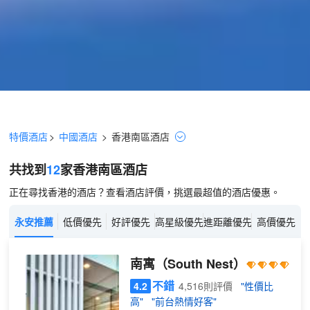
特價酒店
>
中國酒店
>
香港
南區
酒店
共找到
12
家香港
南區
酒店
正在尋找香港的酒店？查看酒店評價，挑選最超值的酒店優惠。
永安推薦
低價優先
好評優先
高星級優先
進距離優先
高價優先
南寓
（South Nest）
不錯
4.2
4,516則評價
"性價比
高"
"前台熱情好客"