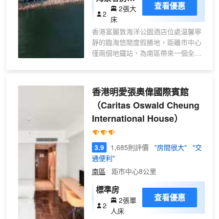
以及商務旅客。他們帶着不同的自身
查看優惠
2張大
(兩張雙人
經驗，抱着更大好奇心瞭解本地的故
2
床
大床)
事，找出緊密相連的歸屬感，擁抱多
香港富麗敦海洋公園酒店位處温馨寧
樣化的生活方式。
靜的臨海悠閒度假勝地，距離市中心
僅兩個地鐵站，為南區帶來一個全新
位於香港仔田灣的「南寓」，交通網
的可持續旅遊住宿體驗。酒店的每間
絡完善，能迅速直達金鐘及銅鑼灣等
客房和套房都可眺望壯麗的南中國海
核心商業區。鄰近香港仔渡輪/街渡碼
美景。酒店更提供親切殷勤的服務 ，
頭及香港仔魚類批發市場，由酒店前
香港明愛張奧偉國際賓館
務求為賓客打造與別不同的奢華體
往香港海洋公園及水上樂園等主題公
（Caritas Oswald Cheung
驗。酒店每天早上 8 時至晚上 11 時
園只需25分鐘。酒店毗鄰能讓您發掘
International House）
提供往返酒店及海洋公園地鐵站的免
人情味濃厚的社區故事，探索專屬自
費穿梭巴士服務，先到先得。
己的獨特旅遊體驗。
3.9
1,685則評價
"房間很大"
"交
通便利"
南區
距市中心8公里
標準房
查看優惠
2張單
2
人床