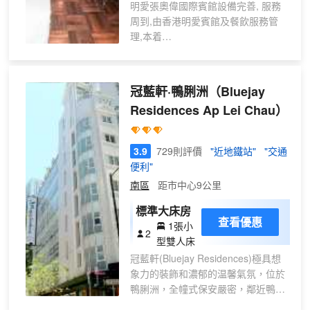
明愛張奧偉國際賓館設備完善, 服務
周到,由香港明愛賓館及餐飲服務管
理,本着
「 以 愛 服 務 ， 締 造 希 望 」的使
命，二○○六年十月開始竭誠為賓客提
供賓至如歸, 妥善周到的款待服務。
冠藍軒·鴨脷洲
（Bluejay
客房內均備有獨立空調、迷你吧、彩
Residences Ap Lei Chau）
色電視、衞星電視頻道、國際直撥電
話及寬帶上網服務。位於一樓接待處
旁的咖啡供應各式小食和飲品,其他服
3.9
729則評價
"近地鐵站"
"交通
務包括:私人保險箱、貨幣兌換、傳真
便利"
和複印服務、行李儲存、洗衣服 務和
南區
距市中心9公里
郵遞服務等。
All rooms are provided with air-
標準大床房
conditioning, international direct dial
查看優惠
1張小
2
and broadband network, and are als
型雙人床
o equipped with mini-
冠藍軒(Bluejay Residences)極具想
bar and colour TV with satellite rece
象力的裝飾和濃郁的温馨氣氛，位於
ption Service & Facilities. Special gr
鴨脷洲，全幢式保安嚴密，鄰近鴨脷
oup rates and monthly rental packa
洲海濱公園，香港仔避風塘，海洋公