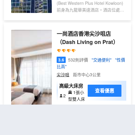
(Best Western Plus Hotel Kowloon)
前身為九龍華美達酒店。酒店位處尖
沙咀，為香港最熱門的旅遊景點。是
一處集飲食，購物和娛樂於一身的地
段。
一尚酒店香港尖沙咀店
BEST WESTERN在全球近一百個國
（Dash Living on Prat）
家和地區擁有成員酒店達4000多
間, 是全球單一品牌下酒店連鎖集
團。
3.6
532則評價
"交通便利"
"性價
只需數分鐘的步程就可到達彌敦道和
比高"
最受旅客歡迎的商場如海港城，海運
尖沙咀
距市中心3公里
大廈，海洋中心，The One，
iSQUARE國際廣場，美麗華商場，
高級大床房
K11等等。尤其諾士佛台，麼地道和
查看優惠
1張小
2
尖沙咀東，更是餐廳及酒吧的集中
型雙人床
地。酒店尖沙咀有着地利上的優越。
Dash服務式住宅尖沙咀 位於香港繁
從酒店尖沙咀不消15分鐘的步程，遊
榮的商業及購物中心——尖沙咀，鄰
客便可到達香港的熱門旅遊景點，如
近潮流娛樂美食區、觀光熱點、各國
尖沙咀鐘樓，天星小輪，尖沙咀海濱
名店及著名購物商場。九龍的交通樞
長廊，星光大道，太空館，香港科學
紐，距離海底隧道只需數分鐘車程，