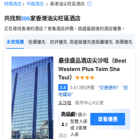
特價酒店
>
中國酒店
>
香港
油尖旺區
酒店
共找到
506
家香港
油尖旺區
酒店
正在尋找香港的酒店？查看酒店評價，挑選最超值的酒店優惠。
永安推薦
低價優先
好評優先
高星級優先
進距離優先
高價優先
最佳盛品酒店尖沙咀
（Best
Western Plus Tsim Sha
Tsui）
3.5
3,613則評價
"交通便利"
"近
地鐵站"
尖沙咀
距市中心3公里
高級房
1張小
查看優惠
型雙人床
2
或 2張單
人床
酒店