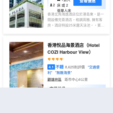
查看優惠
2
床 或 2
多種面積的會議室，是舉辦商務會
張單人床
議、大型研討會和各類活動的理想之
香港北角海逸酒店位於港島東，是一
地，更設有可供大型車輛進出的多功
間設備完善酒店，格調高雅, 擁有客
能特大禮堂以方便團隊需求。 對於休
房。酒店特設25米露天泳池，，賓客
閒旅客，小憩於酒店中，客人可享受
可盡享悠閒暢泳之樂。另設有健身室
酒店內部配備的多元化餐飲、休閒設
及宴會廳配置高檔，提供完善的會議
施及設計精緻的綠化公園，更可以在
設施，可滿足賓客的商務或觀光旅遊
匯聚名店、時尚生活、親子娛樂於一
香港悅品海景酒店
（Hotel
需求。 酒店鄰近鰂魚涌商業區, 太古
體的購物中心合和商場享受愉快的出
COZI Harbour View）
坊及銅鑼灣，步行約2分鐘即達鰂魚
行體驗。漫步於酒店外，酒店周邊豐
涌港鐵站C出口，乘搭地鐵往來銅鑼
富的景點、購物場所及當地餐廳，可
灣約8分鐘(無需換線)，往來香港會議
讓每位旅客的行程更加豐富多彩。
不錯
4.1
8,625則評價
"交通便
展覽中心 (灣仔站) 約11分鐘(無需換
利"
"無敵海景"
線)，往來高鐵站約26分鐘，機場快線
觀塘地區
距市中心6公里
(香港站轉線) 到酒店約48分鐘，乘坐
巴士A12(模範村,英皇道站下車)由機
高級悅品大
場到酒店約98分鐘。 另外，賓客步行
查看優惠
1張大
床房
2
100米即可到達東岸板道，玻璃觀景
床
台是海濱的一大亮點，維港東部開闊
香港悅品海景酒店(原觀塘麗東酒店)
景緻盡收眼簾，亦是欣賞維多利亞港
坐落香港具有活力的東九龍新商業區