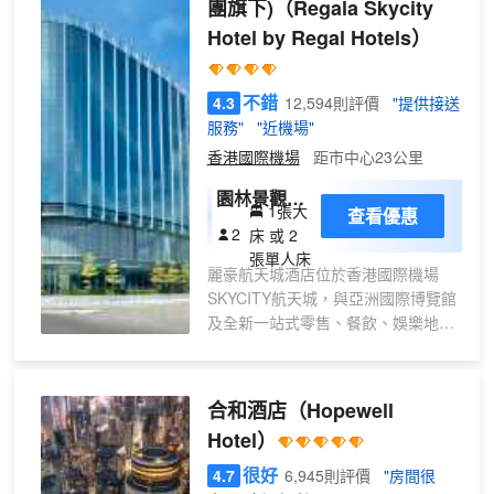
團旗下)
（Regala Skycity
Hotel by Regal Hotels）
不錯
4.3
12,594則評價
"提供接送
服務"
"近機場"
香港國際機場
距市中心23公里
園林景觀客
1張大
查看優惠
房
2
床 或 2
張單人床
麗豪航天城酒店位於香港國際機場
SKYCITY航天城，與亞洲國際博覽館
及全新一站式零售、餐飲、娛樂地標
11 SKIES 直接相連。 SKYCITY航天
城是香港最大型的商業項目之一，佔
地 25 公頃，將香港國際機場從一個
合和酒店
（Hopewell
城市機場轉化為「機場城市」。酒店
Hotel）
更鄰近港珠澳大橋及屯門至赤鱲角連
接路，能提供快捷的陸路連接大灣區
很好
4.7
6,945則評價
"房間很
和澳門，以及航空連接世界各地。 麗