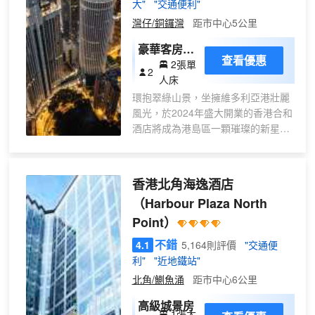
大"
"交通便利"
豪航天城酒店提供悠閒寫意且實惠的
灣仔/銅鑼灣
距市中心5公里
豪華酒店設施及細緻服務，是安排商
務會議、婚禮、社交聚會、本地度
豪華客房 -
查看優惠
假、商務以至休閒旅行的理想選擇。
2張單
雙床
2
酒店設有3間各具特色的餐廳及酒
人床
吧，由充滿活力及熱誠的優秀團隊策
環抱翠綠山景，坐擁維多利亞港壯麗
劃一系列別具一格的美食體驗。
風光，於2024年盛大開業的香港合和
酒店將成為港島區一顆璀璨的新星。
酒店位於繁華的灣仔樞紐地帶，緊鄰
堅尼地道、皇后大道東和利東街，提
供1,000間可滿足商務、休閒、家庭
香港北角海逸酒店
出遊等多種類旅客需求的客房及套
（Harbour Plaza North
房。 酒店致力於為客人營造温馨舒適
Point）
的住宿環境。客房寬敞整潔，採用木
質元素與質樸色調，營造出家的温馨
不錯
4.1
5,164則評價
"交通便
感。從豪華客房到頂層套房，每一間
利"
"近地鐵站"
客房都散發着優雅氣息，並配備先進
北角/鰂魚涌
距市中心6公里
的客房設施，無論是商務出行還是休
閒度假，您都能在此找到理想的住宿
高級城景房
1張大
選擇。 對於商務旅客，酒店內部設有