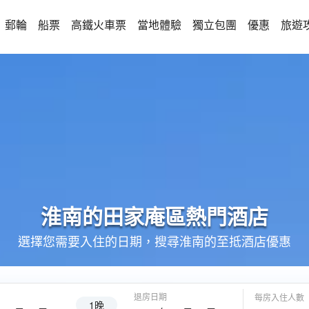
郵輪
船票
高鐵火車票
當地體驗
獨立包團
優惠
旅遊
淮南的
田家庵區
熱門酒店
選擇您需要入住的日期，搜尋淮南的至抵酒店優惠
退房日期
每房入住人數
1晚