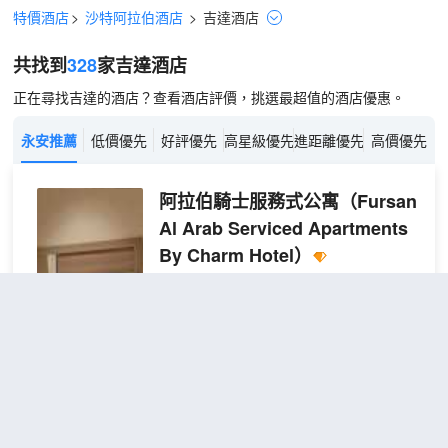
特價酒店
>
沙特阿拉伯酒店
>
吉達
酒店
共找到
328
家吉達
酒店
正在尋找吉達的酒店？查看酒店評價，挑選最超值的酒店優惠。
永安推薦
低價優先
好評優先
高星級優先
進距離優先
高價優先
阿拉伯騎士服務式公寓
（Fursan
Al Arab Serviced Apartments
By Charm Hotel）
不錯
4.3
31則評價
"乾淨衞生"
"房東
熱情好客"
距市中心13公里
雙床
免費取消
查看優惠
2張單人
一室
2
床
房
阿拉伯騎士服務式公寓坐落於吉達，距離