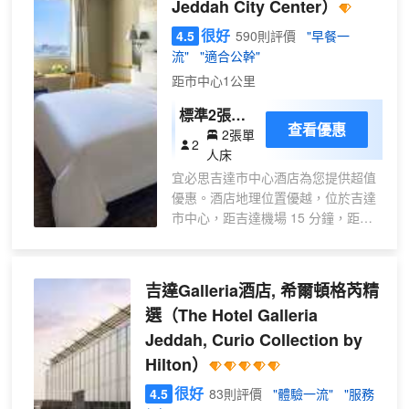
Jeddah City Center）
找到家的舒適。提供免費無線網絡，方便
您與朋友保持聯繫；衞星頻道可滿足您的
很好
4.5
590則評價
"早餐一
娛樂需求。浴室提供坐浴桶和吹風機。便
流"
"適合公幹"
利設施包括保險箱，而且每天提供客房服
距市中心1公里
務
標準2張單
查看優惠
2張單
人床房
2
人床
宜必思吉達市中心酒店為您提供超值
優惠。酒店地理位置優越，位於吉達
市中心，距吉達機場 15 分鐘，距塔
利亞街和吉達濱海路僅幾分鐘路程。
在我們的 Town 餐廳享用豐盛的自助
早餐，在設施齊全的健身房保持健
吉達Galleria酒店, 希爾頓格芮精
康，在 Hadiqat Laila Café 咖啡廳伴
選
（The Hotel Galleria
着現場鋼琴演奏放鬆身心。酒店設有
Jeddah, Curio Collection by
大堂行政酒廊和 24 小時接待處。我
們的會議室符合“無紙化和環保”理
Hilton）
念，可滿足您公司的活動要求。
很好
4.5
83則評價
"體驗一流"
"服務