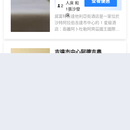
查看優惠
床和一張沙
人床 和
2
小時前台服務。計劃在吉達舉辦活動？這
1張沙發
發床的高級
家酒店擁有 200 平方米（2153 平方英
床
諾富特吉達他利亞街酒店是一家位於
間
尺）的空間，包括會議場地和13 間會議
沙特阿拉伯吉達市中心的 1 星級酒
室。住客可付費乘坐往返機場班車，酒店
店：距離阿卜杜勒阿齊茲國王國際機
還提供免費代客停車。 有 364 間空調客房
場 20 分鐘車程，距吉達濱海大道 10
提供壁爐和加熱地板；您定能在旅途中找
分鐘車程。酒店可提供 139 間寬敞的
到家的舒適。您的加厚層卧床備有高檔床
現代客房，每間客房內均提供空調、
上用品。帶有衞星頻道的LED 電視可滿足
吉達市中心阿德吉奧
迷你酒吧、免費無線網絡、茶和咖啡
您的娛樂需求；同時提供免費無線網絡，
（Adagio Jeddah City
器具、保險箱和衞星電視。您可以在
方便您與朋友保持聯繫。私人浴室提供浸
Center）
格調優雅的屋頂泳池或豪華的水療中
泡浴缸和免費洗浴用品。
心放鬆身心。餐廳供應早餐、午餐和
不錯
4.3
7則評價
晚餐。此外，酒店還設有各種會議
距市中心1公里
室，您可根據需要隨意挑選。
一室房
查看優惠
1張雙
2
人床
無論您是來吉達商務出差還是休閒度
假，吉達市中心阿德吉奧酒店都能為
您提供便利。酒店坐落於麥地那路核