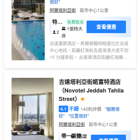
很好"
阿爾塔利亞街
距市中心1公里
特大
免費取消
查看優惠
1張特大
床房
2
床
吉達畫廊酒店，希爾頓獨特精選位於吉達
中心地段，距離紅海和吉達海濱大道不到
15 分鐘車程。 此豪華酒店距離紅海購物
中心 10.9 英里（17.5 公里），距離塔利
亞街 0.1 英里（0.1 公里）。 享受按摩、
身體護理和麪部護理，款待一下自己。您
吉達塔利亞街諾富特酒店
可以充分利用健身俱樂部、桑拿和季節性
（Novotel Jeddah Tahlia
開放的室外游泳池等度假設施。此酒店還
Street）
提供免費 WiFi、禮賓服務和婚慶服務。 酒
店設有 3 間餐廳，您不妨選擇到The
不錯
4.1
142則評價
"服務很
Kitchens享用國際美食，也可以待在房間
好"
"位置很好"
裏，享受 24 小時送餐服務。此外3 間咖啡
阿爾塔利亞街
距市中心1公里
館還供應美味點心。每天 06:00 至 10:30
提供收費的自助式早餐。 特色服務/設施包
帶一張雙人
1張雙
括24 小時商務中心、乾洗/洗衣服務和24