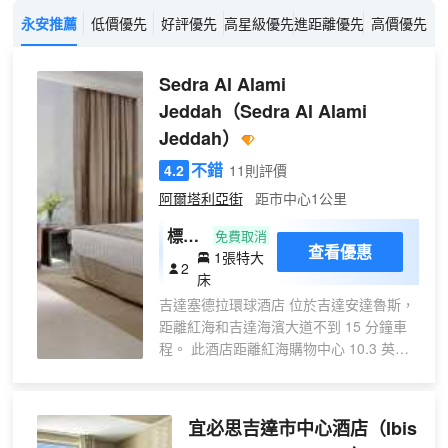
永安推薦
低價優先
好評優先
高星級優先
進距離優先
高價優先
Sedra Al Alami
Jeddah
（Sedra Al Alami
Jeddah）
不錯
4.2
11則評價
阿爾塔利亞街
距市中心1公里
標準
免費取消
查看優惠
1張特大
雙人
2
床
房
吉達塞德拉環球酒店 位於吉達安達魯斯，
距離紅海和吉達海濱大道不到 15 分鐘車
程。 此酒店距離紅海購物中心 10.3 英里
（16.6 公里），距離塔利亞街 0.1 英里
（0.1 公里）。 特色服務/設施包括24 小
時前台服務和電梯。酒店提供免費自助停
宜必思吉達市中心酒店
（Ibis
車。 酒店的 106 間客房定能讓您在旅途中