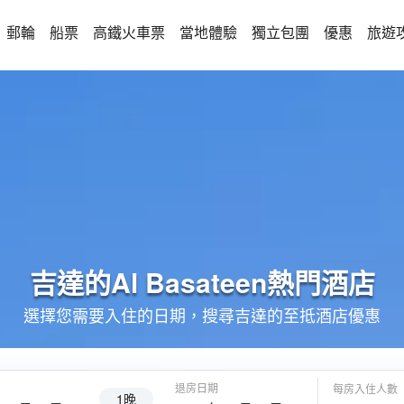
郵輪
船票
高鐵火車票
當地體驗
獨立包團
優惠
旅遊
吉達的
Al Basateen
熱門酒店
選擇您需要入住的日期，搜尋吉達的至抵酒店優惠
退房日期
每房入住人數
1晚