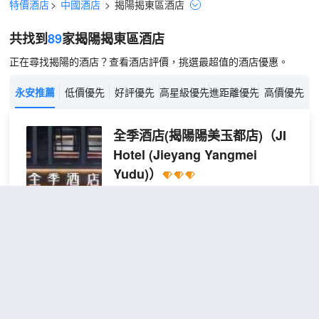
特價酒店
>
中國酒店
>
揭陽
揭東區
酒店
共找到
89
家揭陽
揭東區
酒店
正在尋找揭陽的酒店？查看酒店評價，挑選最超值的酒店優惠。
永安推薦
低價優先
好評優先
高星級優先
進距離優先
高價優先
全季酒店(揭陽陽美玉都店)
（JI
Hotel (Jieyang Yangmei
Yudu)）
很好
4.7
124則評價
"乾淨衞生"
"體驗
一流"
陽美玉都商圈
距市中心5公里
大床
免費取消
查看優惠
房
2
1張大床
【深
睡床