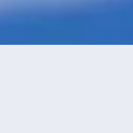
特價酒店
>
南非酒店
>
約翰尼斯堡
酒店
共找到
962
家約翰尼斯堡
酒店
正在尋找約翰尼斯堡的酒店？查看酒店評價，挑選最超值的酒店優
惠。
永安推薦
低價優先
好評優先
高星級優先
進距離優先
高價優先
約翰內斯堡桑頓Onomo酒店