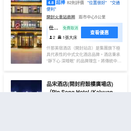
超棒
4.8
82則評價
"位置很好"
"交通
便利"
開封火車站商圈
距市中心5公里
仕居
免費取消
查看優惠
大床
2
1張大床
房
仟那美宿酒店（開封站店）是集團旗下極
（智
具代表性的中式文化酒店品牌。酒店秉承
能客
“靜下心·深睡眠” 的品牌理念，將傳統中式
控
建築美學、禪茶文化與現代智能科技巧妙
+雙
融合。作為一家新中式文化酒店，它為現
層隔
代都市旅人打造了一處“隱於市、隱於世”
品宋酒店(開封府鼓樓廣場店)
音玻
的雅緻居停之所，無論是商務出行還是休
璃
（Pin Song Hotel (Kaiyuan
閒旅遊，這裏都是您體驗古都開封的理想
+乾
Prefecture Drum Tower Plaza
下榻之地。店地理位置優越，交通極為便
濕分
利。距離開封火車站非常近，是旅客抵達
Store）
離）
後的首選便捷住處。同時，酒店周邊公交
不錯
4.1
62則評價
"設施很好"
"交通
線路發達，可輕鬆換乘前往各大景區的旅
便利"
遊專線，極大方便了遊客的出行需求。酒